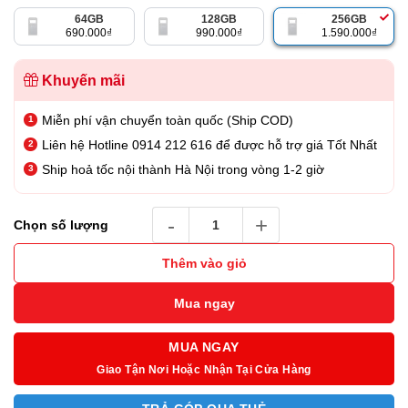
là:
tại
64GB
128GB
256GB
1.990.000₫.
là:
690.000
₫
990.000
₫
1.590.000
₫
1.590.000₫.
Khuyến mãi
Miễn phí vận chuyển toàn quốc (Ship COD)
Liên hệ Hotline 0914 212 616 để được hỗ trợ giá Tốt Nhất
Ship hoả tốc nội thành Hà Nội trong vòng 1-2 giờ
USB Kingston DataTraveler Micro 256GB – 
Chọn số lượng
Thêm vào giỏ
Mua ngay
MUA NGAY
Giao Tận Nơi Hoặc Nhận Tại Cửa Hàng