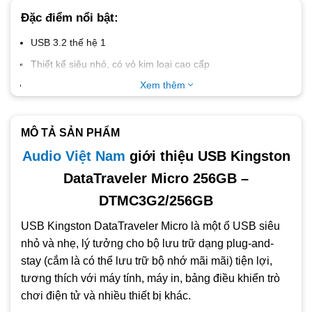
Đặc điểm nổi bật:
USB 3.2 thế hệ 1
Thiết kế siêu nhỏ, có vỏ kim loại cao cấp
Truyền dữ liệu nhanh với tốc độ đọc lên đến 200MB/giây
Xem thêm
Ổ đĩa lưu trữ dung lượng cao lên đến 256GB
MÔ TẢ SẢN PHẨM
Audio Việt Nam
giới thiệu USB Kingston
DataTraveler Micro 256GB –
DTMC3G2/256GB
USB Kingston DataTraveler Micro là một ổ USB siêu
nhỏ và nhẹ, lý tưởng cho bộ lưu trữ dạng plug-and-
stay (cắm là có thể lưu trữ bộ nhớ mãi mãi) tiện lợi,
tương thích với máy tính, máy in, bảng điều khiển trò
chơi điện tử và nhiều thiết bị khác.