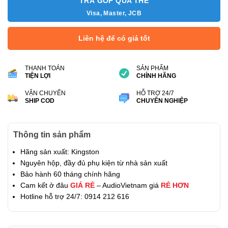
TRẢ GÓP QUA THẺ
Visa, Master, JCB
Liên hệ để có giá tốt
THANH TOÁN
SẢN PHẨM
TIỆN LỢI
CHÍNH HÃNG
VẬN CHUYỂN
HỖ TRỢ 24/7
SHIP COD
CHUYÊN NGHIỆP
Thông tin sản phẩm
Hãng sản xuất: Kingston
Nguyên hộp, đầy đủ phụ kiện từ nhà sản xuất
Bảo hành 60 tháng chính hãng
Cam kết ở đâu
GIÁ RẺ
– AudioVietnam giá
RẺ HƠN
Hotline hỗ trợ 24/7: 0914 212 616