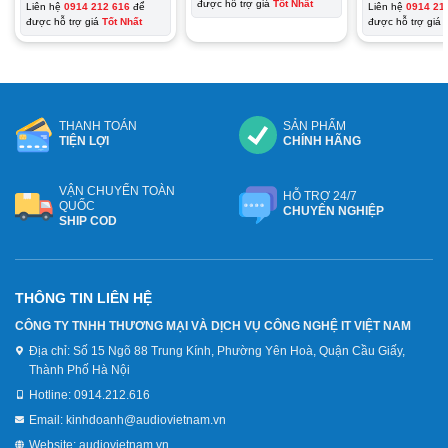
được hỗ trợ giá
Tốt Nhất
Liên hệ
0914 212 616
để
Liên hệ
0914 21
được hỗ trợ giá
Tốt Nhất
được hỗ trợ giá
THANH TOÁN
SẢN PHẨM
TIỆN LỢI
CHÍNH HÃNG
VẬN CHUYỂN TOÀN
HỖ TRỢ 24/7
QUỐC
CHUYÊN NGHIỆP
SHIP COD
THÔNG TIN LIÊN HỆ
CÔNG TY TNHH THƯƠNG MẠI VÀ DỊCH VỤ CÔNG NGHỆ IT VIỆT NAM
Địa chỉ:
Số 15 Ngõ 88 Trung Kính, Phường Yên Hoà, Quận Cầu Giấy,
Thành Phố Hà Nội
Hotline:
0914.212.616
Email:
kinhdoanh@audiovietnam.vn
Website:
audiovietnam.vn