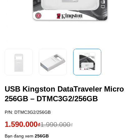
USB Kingston DataTraveler Micro
256GB – DTMC3G2/256GB
P/N:
DTMC3G2/256GB
Giá
Giá
1.590.000
1.990.000
₫
₫
gốc
hiện
Bạn đang xem
256GB