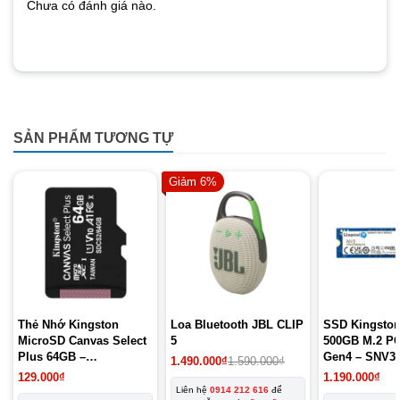
Chưa có đánh giá nào.
SẢN PHẨM TƯƠNG TỰ
Giảm 6%
Thẻ Nhớ Kingston
Loa Bluetooth JBL CLIP
SSD Kingsto
MicroSD Canvas Select
5
500GB M.2 P
Plus 64GB –
Gen4 – SNV3
1.490.000
₫
1.590.000
₫
SDCS2/64GBSP
129.000
₫
1.190.000
₫
Liên hệ
0914 212 616
để