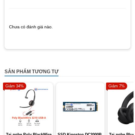
Chưa có đánh giá nào.
SẢN PHẨM TƯƠNG TỰ
Giảm 34%
Giảm 7%
Tai nghe Poly BlackWire
SSD Kingston DC2000B
Tai nghe Blu