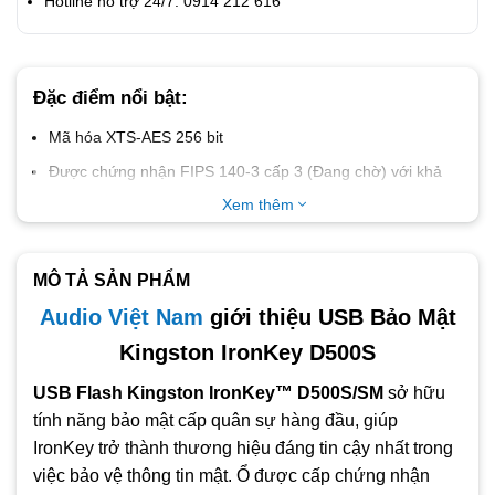
Hotline hỗ trợ 24/7: 0914 212 616
Đặc điểm nổi bật:
Mã hóa XTS-AES 256 bit
Được chứng nhận FIPS 140-3 cấp 3 (Đang chờ) với khả
năng bảo mật cấp quân sự hàng đầu
Xem thêm
Tùy chọn đa mật khẩu với chế độ mật khẩu phức tạp/cụm
mật khẩu
MÔ TẢ SẢN PHẨM
Tùy chọn Phân vùng ẩn kép đầu tiên trong ngành
Audio Việt Nam
giới thiệu USB Bảo Mật
Xóa mật khẩu bằng mật mã khi bị xâm phạm
Kingston IronKey D500S
Vỏ bọc bằng kẽm chắc chắn chống các cuộc tấn công xâm
nhập vào bộ phận bên trong, chống va đập và chống rung
USB Flash Kingston IronKey™ D500S/SM
sở hữu
đạt Tiêu chuẩn quân sự, chống nước/bụi cấp IP67
tính năng bảo mật cấp quân sự hàng đầu, giúp
Giao diện thân thiện với người dùng
IronKey trở thành thương hiệu đáng tin cậy nhất trong
Mật khẩu xóa bằng mật mã
việc bảo vệ thông tin mật. Ổ được cấp chứng nhận