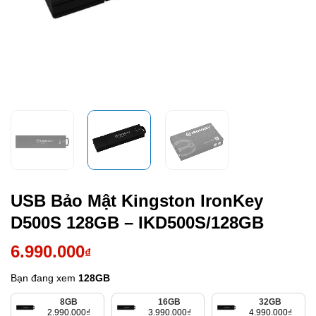
USB Bảo Mật Kingston IronKey
D500S 128GB – IKD500S/128GB
6.990.000
₫
Bạn đang xem
128GB
8GB
16GB
32GB
2.990.000
₫
3.990.000
₫
4.990.000
₫