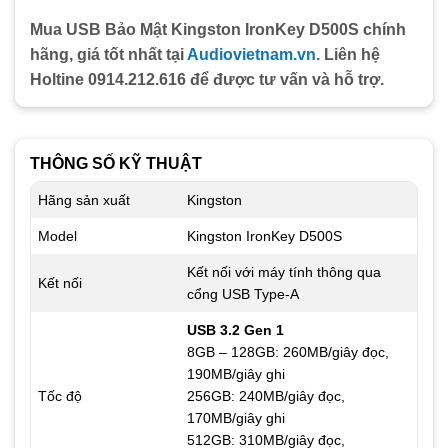
Mua USB Bảo Mật Kingston IronKey D500S chính
hãng, giá tốt nhất tại
Audiovietnam.vn
. Liên hệ
Holtine 0914.212.616 để được tư vấn và hỗ trợ.
THÔNG SỐ KỸ THUẬT
Hãng sản xuất
Kingston
Model
Kingston IronKey D500S
Kết nối với máy tính thông qua
Kết nối
cổng USB Type-A
USB 3.2 Gen 1
8GB – 128GB: 260MB/giây đọc,
190MB/giây ghi
Tốc độ
256GB: 240MB/giây đọc,
170MB/giây ghi
512GB: 310MB/giây đọc,