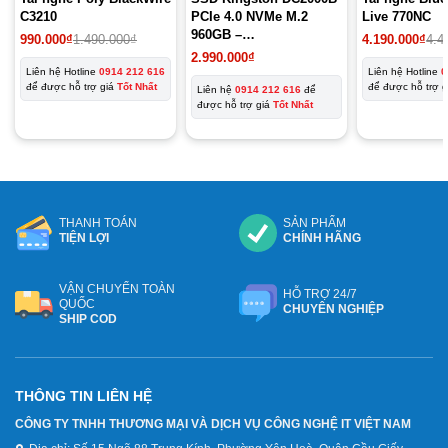
C3210
PCIe 4.0 NVMe M.2
Live 770NC
960GB –
990.000
₫
1.490.000
₫
4.190.000
₫
4.4
SEDC2000BM8/960G
2.990.000
₫
Liên hệ Hotline
0914 212 616
Liên hệ Hotline
0
để được hỗ trợ giá
Tốt Nhất
để được hỗ trợ 
Liên hệ
0914 212 616
để
được hỗ trợ giá
Tốt Nhất
THANH TOÁN
SẢN PHẨM
TIỆN LỢI
CHÍNH HÃNG
VẬN CHUYỂN TOÀN
HỖ TRỢ 24/7
QUỐC
CHUYÊN NGHIỆP
SHIP COD
THÔNG TIN LIÊN HỆ
CÔNG TY TNHH THƯƠNG MẠI VÀ DỊCH VỤ CÔNG NGHỆ IT VIỆT NAM