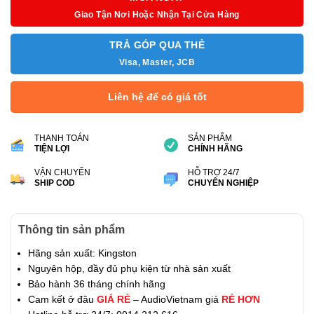
Giao Tận Nơi Hoặc Nhận Tại Cửa Hàng
TRẢ GÓP QUA THẺ
Visa, Master, JCB
Liên hệ để có giá tốt
THANH TOÁN
SẢN PHẨM
TIỆN LỢI
CHÍNH HÃNG
VẬN CHUYỂN
HỖ TRỢ 24/7
SHIP COD
CHUYÊN NGHIỆP
Thông tin sản phẩm
Hãng sản xuất: Kingston
Nguyên hộp, đầy đủ phụ kiện từ nhà sản xuất
Bảo hành 36 tháng chính hãng
Cam kết ở đâu
GIÁ RẺ
– AudioVietnam giá
RẺ HƠN