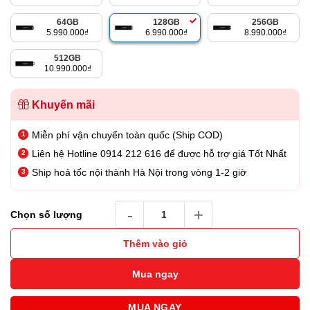
64GB
128GB
256GB
5.990.000
₫
6.990.000
₫
8.990.000
₫
512GB
10.990.000
₫
Khuyến mãi
Miễn phí vận chuyển toàn quốc (Ship COD)
Liên hệ Hotline 0914 212 616 để được hỗ trợ giá Tốt Nhất
Ship hoả tốc nội thành Hà Nội trong vòng 1-2 giờ
USB Bảo Mật Kingston IronKey D500S 128GB
Chọn số lượng
Thêm vào giỏ
Mua ngay
MUA NGAY