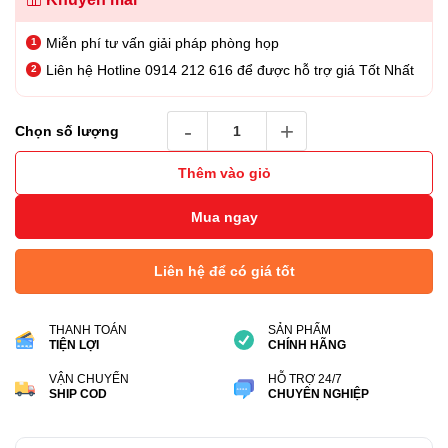
Miễn phí tư vấn giải pháp phòng họp
Liên hệ Hotline 0914 212 616 để được hỗ trợ giá Tốt Nhất
Thiết bị hội nghị Poly G7500 Codec & Studi
Chọn số lượng
Thêm vào giỏ
Mua ngay
Liên hệ để có giá tốt
THANH TOÁN
SẢN PHẨM
TIỆN LỢI
CHÍNH HÃNG
VẬN CHUYỂN
HỖ TRỢ 24/7
SHIP COD
CHUYÊN NGHIỆP