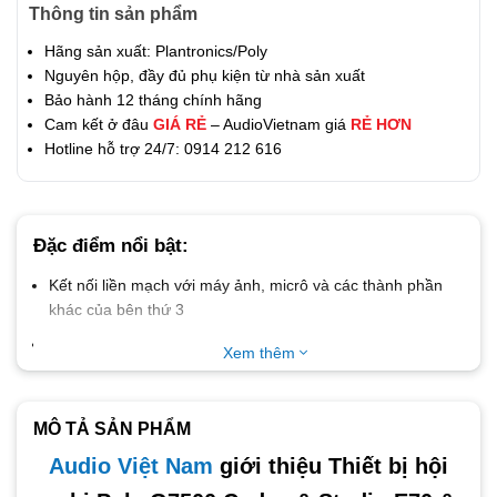
Thông tin sản phẩm
Hãng sản xuất: Plantronics/Poly
Nguyên hộp, đầy đủ phụ kiện từ nhà sản xuất
Bảo hành 12 tháng chính hãng
Cam kết ở đâu
GIÁ RẺ
– AudioVietnam giá
RẺ HƠN
Hotline hỗ trợ 24/7: 0914 212 616
Đặc điểm nổi bật:
Kết nối liền mạch với máy ảnh, micrô và các thành phần
khác của bên thứ 3
Ứng dụng video tích hợp mang lại trải nghiệm gốc đầy đủ
Xem thêm
tính năng
Bao gồm công nghệ Poly NoiseBlockAI và Acoustic Fence
MÔ TẢ SẢN PHẨM
Đơn giản hóa trải nghiệm người dùng bằng cách kết hợp
hội nghị truyền hình và chia sẻ nội dung trong một giải
Audio Việt Nam
giới thiệu Thiết bị hội
pháp.