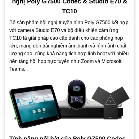
nghị Poly G7500 Codec & Studio E70 &
Giúp mọi người có cảm giác như đang ở cùng một phòng
TC10
với Ultra HD 4K, mang lại sự phong phú và rõ nét đáng
kinh ngạc khi chia sẻ nội dung.
Bộ sản phẩm hội nghị truyền hình Poly G7500 kết hợp
Hỗ trợ riêng cho các nền tảng video trên đám mây như
với camera Studio E70 và bộ điều khiển cảm ứng
Zoom, Microsoft Teams, Ring Central, StarLeaf và
TC10 là giải pháp cao cấp dành cho các phòng họp
GoToRoom nghĩa là không cần PC hoặc Mac trong phòng
lớn, mang đến trải nghiệm âm thanh và hình ảnh chất
lượng cao, cùng khả năng tích hợp linh hoạt với nhiều
nền tảng hội họp trực tuyến như Zoom và Microsoft
Teams.
Tính năng nổi bật của Poly G7500 Codec