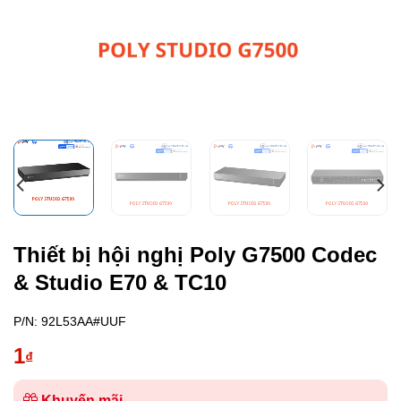
Thiết bị hội nghị Poly G7500 Codec
& Studio E70 & TC10
P/N:
92L53AA#UUF
1
₫
Khuyến mãi