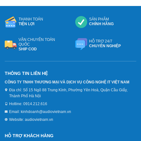
THANH TOÁN
SẢN PHẨM
TIỆN LỢI
CHÍNH HÃNG
VẬN CHUYỂN TOÀN
HỖ TRỢ 24/7
QUỐC
CHUYÊN NGHIỆP
SHIP COD
THÔNG TIN LIÊN HỆ
CÔNG TY TNHH THƯƠNG MẠI VÀ DỊCH VỤ CÔNG NGHỆ IT VIỆT NAM
Địa chỉ:
Số 15 Ngõ 88 Trung Kính, Phường Yên Hoà, Quận Cầu Giấy,
Thành Phố Hà Nội
Hotline:
0914.212.616
Email:
kinhdoanh@audiovietnam.vn
Website:
audiovietnam.vn
HỖ TRỢ KHÁCH HÀNG