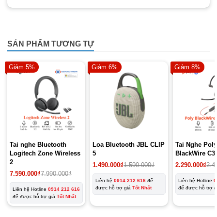
SẢN PHẨM TƯƠNG TỰ
Giảm 5%
Giảm 6%
Giảm 8%
Tai nghe Bluetooth
Loa Bluetooth JBL CLIP
Tai Nghe Pol
Logitech Zone Wireless
5
BlackWire C3
2
1.490.000
₫
1.590.000
₫
2.290.000
₫
2.4
7.590.000
₫
7.990.000
₫
Liên hệ
0914 212 616
để
Liên hệ Hotline
0
được hỗ trợ giá
Tốt Nhất
để được hỗ trợ 
Liên hệ Hotline
0914 212 616
để được hỗ trợ giá
Tốt Nhất