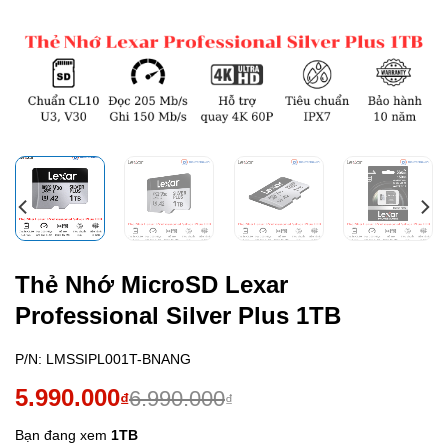
Thẻ Nhớ MicroSD Lexar
Professional Silver Plus 1TB
P/N:
LMSSIPL001T-BNANG
Giá
Giá
5.990.000
6.990.000
₫
₫
gốc
hiện
Bạn đang xem
1TB