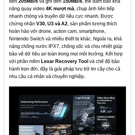
đến
205MB/s
và ghi đến
150MB/s
, thẻ đảm bảo khả
nhiều thiết bị hơn.
năng quay video
4K mượt mà
, chụp ảnh liên tiếp
Bảo hành lâu dài:
Bảo hành 10 năm đảm bảo sự yên tâm
nhanh chóng và truyền dữ liệu cực nhanh. Được
khi sử dụng.
chứng nhận
V30, U3 và A2
, sản phẩm tương thích
hoàn hảo với drone, action cam, smartphone,
Nintendo Switch và nhiều thiết bị khác. Ngoài ra, khả
năng chống nước IPX7, chống sốc và chịu nhiệt giúp
bảo vệ dữ liệu an toàn trong mọi môi trường. Kết hợp
với phần mềm
Lexar Recovery Tool
và chế độ bảo
hành trọn đời, đây là giải pháp lưu trữ tin cậy cho cả
nhu cầu cá nhân và chuyên nghiệp.