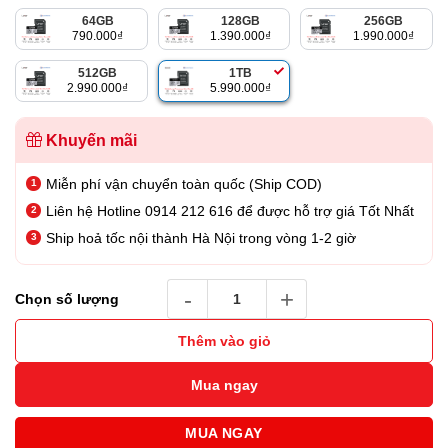
là:
tại
64GB
128GB
256GB
6.990.000₫.
là:
790.000
₫
1.390.000
₫
1.990.000
₫
5.990.000₫.
512GB
1TB
2.990.000
₫
5.990.000
₫
Khuyến mãi
Miễn phí vận chuyển toàn quốc (Ship COD)
Liên hệ Hotline 0914 212 616 để được hỗ trợ giá Tốt Nhất
Ship hoả tốc nội thành Hà Nội trong vòng 1-2 giờ
Thẻ Nhớ MicroSD Lexar Professional Silver 
Chọn số lượng
Thêm vào giỏ
Mua ngay
MUA NGAY