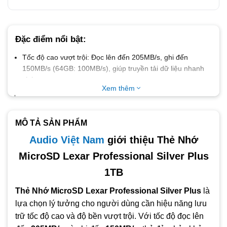
Đặc điểm nổi bật:
Tốc độ cao vượt trội:
Đọc lên đến
205MB/s
, ghi đến
150MB/s
(64GB: 100MB/s), giúp truyền tải dữ liệu nhanh
chóng.
Xem thêm
Hỗ trợ quay video 4K mượt mà:
Đạt chuẩn
V30, U3
, đảm
bảo ghi hình liên tục, không giật, không mất khung hình.
Độ bền đạt chuẩn IPX7:
Chống nước, chống sốc, chịu
MÔ TẢ SẢN PHẨM
nhiệt độ khắc nghiệt, chống tia X và từ trường, bảo vệ dữ
Audio Việt Nam
giới thiệu Thẻ Nhớ
liệu an toàn.
MicroSD Lexar Professional Silver Plus
Tương thích đa thiết bị:
Hoạt động tốt với drone, action
cam, smartphone, Nintendo Switch, Steam Deck và máy
1TB
ảnh chuyên nghiệp.
Thẻ Nhớ MicroSD Lexar Professional Silver Plus
là
Phần mềm hỗ trợ tiện ích:
Đi kèm
Lexar Recovery Tool
lựa chọn lý tưởng cho người dùng cần hiệu năng lưu
giúp khôi phục dữ liệu đã xóa nhầm.
trữ tốc độ cao và độ bền vượt trội. Với tốc độ đọc lên
Phụ kiện đi kèm:
Có SD adapter cho phép sử dụng với