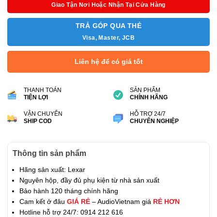
Giao Tận Nơi Hoặc Nhận Tại Cửa Hàng
TRẢ GÓP QUA THẺ
Visa, Master, JCB
Liên hệ để có giá tốt
THANH TOÁN
SẢN PHẨM
TIỆN LỢI
CHÍNH HÃNG
VẬN CHUYỂN
HỖ TRỢ 24/7
SHIP COD
CHUYÊN NGHIỆP
Thông tin sản phẩm
Hãng sản xuất: Lexar
Nguyên hộp, đầy đủ phụ kiện từ nhà sản xuất
Bảo hành 120 tháng chính hãng
Cam kết ở đâu
GIÁ RẺ
– AudioVietnam giá
RẺ HƠN
Hotline hỗ trợ 24/7: 0914 212 616