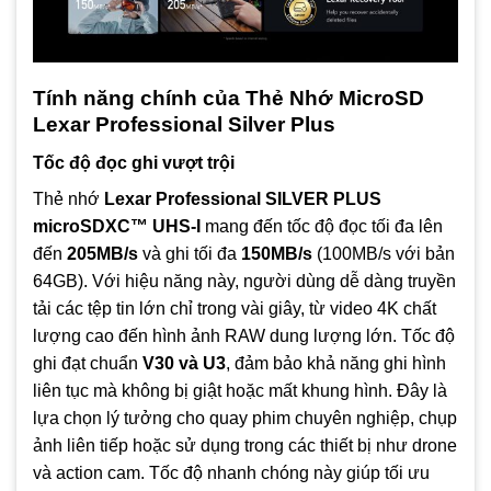
Tính năng chính của Thẻ Nhớ MicroSD
Lexar Professional Silver Plus
Tốc độ đọc ghi vượt trội
Thẻ nhớ
Lexar Professional SILVER PLUS
microSDXC™ UHS‑I
mang đến tốc độ đọc tối đa lên
đến
205MB/s
và ghi tối đa
150MB/s
(100MB/s với bản
64GB). Với hiệu năng này, người dùng dễ dàng truyền
tải các tệp tin lớn chỉ trong vài giây, từ video 4K chất
lượng cao đến hình ảnh RAW dung lượng lớn. Tốc độ
ghi đạt chuẩn
V30 và U3
, đảm bảo khả năng ghi hình
liên tục mà không bị giật hoặc mất khung hình. Đây là
lựa chọn lý tưởng cho quay phim chuyên nghiệp, chụp
ảnh liên tiếp hoặc sử dụng trong các thiết bị như drone
và action cam. Tốc độ nhanh chóng này giúp tối ưu