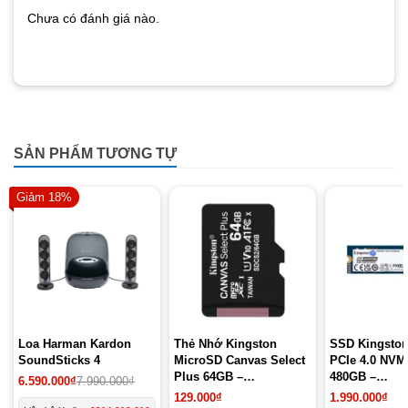
Chưa có đánh giá nào.
SẢN PHẨM TƯƠNG TỰ
Giảm 18%
Loa Harman Kardon
Thẻ Nhớ Kingston
SSD Kingsto
SoundSticks 4
MicroSD Canvas Select
PCIe 4.0 NVM
Plus 64GB –
480GB –
6.590.000
₫
7.990.000
₫
SDCS2/64GBSP
SEDC2000BM
129.000
₫
1.990.000
₫