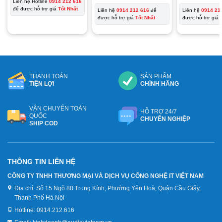
Liên hệ Hotline
0914 212 616
để được hỗ trợ giá
Tốt Nhất
Liên hệ
0914 212 616
để
Liên hệ
0914 21
được hỗ trợ giá
Tốt Nhất
được hỗ trợ giá
THANH TOÁN
SẢN PHẨM
TIỆN LỢI
CHÍNH HÃNG
VẬN CHUYỂN TOÀN
HỖ TRỢ 24/7
QUỐC
CHUYÊN NGHIỆP
SHIP COD
THÔNG TIN LIÊN HỆ
CÔNG TY TNHH THƯƠNG MẠI VÀ DỊCH VỤ CÔNG NGHỆ IT VIỆT NAM
Địa chỉ:
Số 15 Ngõ 88 Trung Kính, Phường Yên Hoà, Quận Cầu Giấy,
Thành Phố Hà Nội
Hotline:
0914.212.616