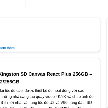
Xem thêm
t khung hình
o nội dung
 Kingston SD Canvas React Plus 256GB –
2/256GB
ại tốc độ cao, được thiết kế để hoạt động với các
 những nhà sáng tạo quay video 4K/8K và chụp ảnh độ
HS-II mới nhất và hạng tốc độ U3 và V90 hàng đầu, SD