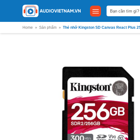
Bỏ
Tìm
qua
kiếm:
nội
dung
Home
»
Sản phẩm
»
Thẻ nhớ Kingston SD Canvas React Plus 