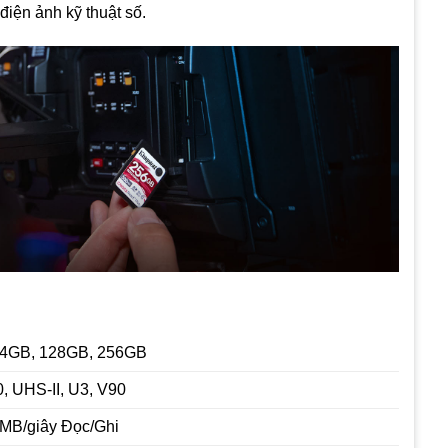
iện ảnh kỹ thuật số.
64GB, 128GB, 256GB
0, UHS-II, U3, V90
MB/giây Đọc/Ghi