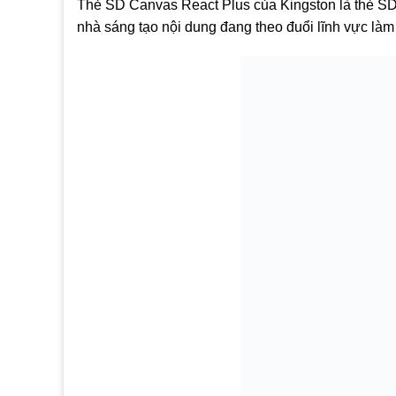
Thẻ SD Canvas React Plus của Kingston là thẻ SD
nhà sáng tạo nội dung đang theo đuổi lĩnh vực làm