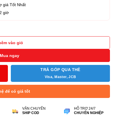
ợ giá Tốt Nhất
2 giờ
vas React Plus 256GB - SDR2/256GB số lượng
hêm vào giỏ
Mua ngay
TRẢ GÓP QUA THẺ
Visa, Master, JCB
hệ để có giá tốt
VẬN CHUYỂN
HỖ TRỢ 24/7
SHIP COD
CHUYÊN NGHIỆP