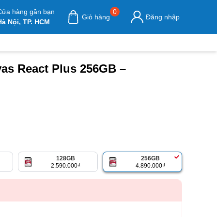
Cửa hàng gần bạn
0
Giỏ hàng
Đăng nhập
Hà Nội, TP. HCM
as React Plus 256GB –
128GB
256GB
2.590.000
₫
4.890.000
₫