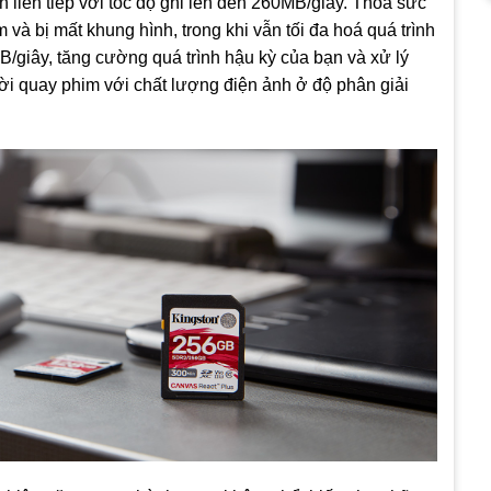
liên tiếp với tốc độ ghi lên đến 260MB/giây. Thỏa sức
và bị mất khung hình, trong khi vẫn tối đa hoá quá trình
B/giây, tăng cường quá trình hậu kỳ của bạn và xử lý
ời quay phim với chất lượng điện ảnh ở độ phân giải