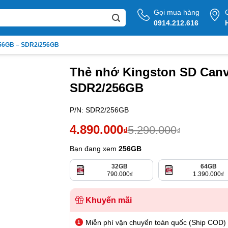
Gọi mua hàng
0914.212.616
256GB – SDR2/256GB
Thẻ nhớ Kingston SD Canv
SDR2/256GB
P/N:
SDR2/256GB
Giá
Giá
4.890.000
5.290.000
₫
₫
gốc
hiện
Bạn đang xem
256GB
là:
tại
32GB
64GB
5.290.000₫.
là:
790.000
₫
1.390.000
₫
4.890.000₫.
Khuyến mãi
Miễn phí vận chuyển toàn quốc (Ship COD)