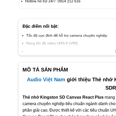
Hotline hỗ trợ 24/7: 0914 212 616
Đặc điểm nổi bật:
Tốc độ cực đỉnh để hỗ trợ camera chuyên nghiệp
Hạng tốc độ video UHS-II (V90)
300MB/giây đọc, 260MB/giây ghi
Quay video tốc độ cao 4K/8K Ultra HD mà không bị rớ
Hiệu năng xuất sắc nhất dành cho chuyên gia sáng tạ
MÔ TẢ SẢN PHẨM
Bền bỉ với nhiều điều kiện môi trường
Audio Việt Nam
giới thiệu Thẻ nhớ
SDR
Thẻ nhớ Kingston SD Canvas React Plus
mang l
camera chuyên nghiệp tiêu chuẩn ngành dành cho
phân giải cao. Được thiết kế với các tiêu chuẩn U