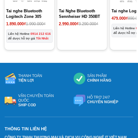
Tai nghe Bluetooth
Tai Nghe Bluetooth
Tai nghe Log
Logitech Zone 305
Sennheiser HD 350BT
Giá
Giá
479.000
₫
890.
gốc
hiện
Giá
Giá
Giá
Giá
1.890.000
₫
1.990.000
₫
2.990.000
₫
3.290.000
₫
là:
tại
gốc
hiện
gốc
hiện
Liên hệ Hotline
0
890.000₫.
là:
là:
tại
là:
tại
để được hỗ trợ 
Liên hệ Hotline
0914 212 616
479.000₫.
1.990.000₫.
là:
3.290.000₫.
là:
để được hỗ trợ giá
Tốt Nhất
1.890.000₫.
2.990.000₫.
THANH TOÁN
SẢN PHẨM
TIỆN LỢI
CHÍNH HÃNG
VẬN CHUYỂN TOÀN
HỖ TRỢ 24/7
QUỐC
CHUYÊN NGHIỆP
SHIP COD
THÔNG TIN LIÊN HỆ
CÔNG TY TNHH THƯƠNG MẠI VÀ DỊCH VỤ CÔNG NGHỆ IT VIỆT NAM