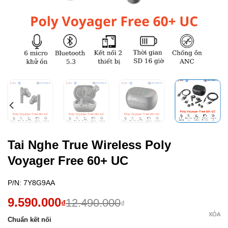
Tai Nghe True Wireless Poly
Voyager Free 60+ UC
P/N:
7Y8G9AA
9.590.000
12.490.000
₫
₫
XÓA
Chuẩn kết nối