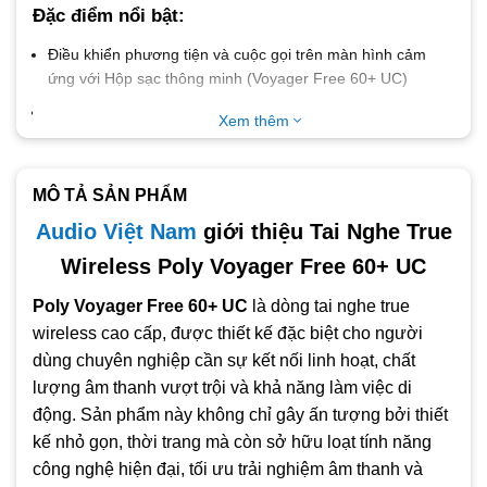
Đặc điểm nổi bật:
Điều khiển phương tiện và cuộc gọi trên màn hình cảm
ứng với Hộp sạc thông minh (Voyager Free 60+ UC)
Bluetooth v5.3
Xem thêm
Thời gian đàm thoại (sử dụng cả hai tai nghe) lên đến 16,5
giờ (5,5 giờ cộng thêm 11 giờ với hộp sạc)
MÔ TẢ SẢN PHẨM
Thời gian nghe (ANC bật) lên đến 24 giờ (8 giờ cộng thêm
16 giờ với hộp sạc)
Audio Việt Nam
giới thiệu Tai Nghe True
Sạc điện nhanh lên đến 1 giờ 12 phút đàm thoại sau 15
Wireless Poly Voyager Free 60+ UC
phút sạc
Poly Voyager Free 60+ UC
là dòng tai nghe true
Ba micrô trên mỗi củ tai
wireless cao cấp, được thiết kế đặc biệt cho người
Công nghệ WindSmart để bảo vệ chống lại tiếng ồn của
dùng chuyên nghiệp cần sự kết nối linh hoạt, chất
gió
lượng âm thanh vượt trội và khả năng làm việc di
Chỉ sử dụng một bên tai nghe cho các cuộc gọi, nếu cần
động. Sản phẩm này không chỉ gây ấn tượng bởi thiết
Tai nghe kết nối 2 thiết bị cùng lúc, nhớ tối đa 8 thiết bị
kế nhỏ gọn, thời trang mà còn sở hữu loạt tính năng
công nghệ hiện đại, tối ưu trải nghiệm âm thanh và
Adaptive ANC tự động bù đắp cho các thay đổi về mức độ