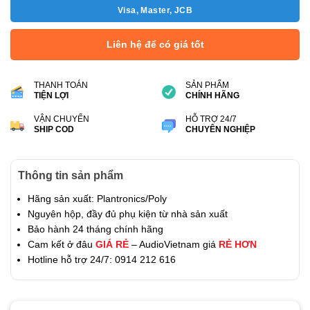
Visa, Master, JCB
Liên hệ để có giá tốt
THANH TOÁN
SẢN PHẨM
TIỆN LỢI
CHÍNH HÃNG
VẬN CHUYỂN
HỖ TRỢ 24/7
SHIP COD
CHUYÊN NGHIỆP
Thông tin sản phẩm
Hãng sản xuất: Plantronics/Poly
Nguyên hộp, đầy đủ phụ kiện từ nhà sản xuất
Bảo hành 24 tháng chính hãng
Cam kết ở đâu
GIÁ RẺ
– AudioVietnam giá
RẺ HƠN
Hotline hỗ trợ 24/7: 0914 212 616