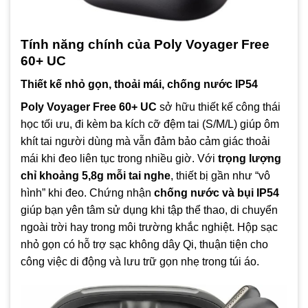
Tính năng chính của Poly Voyager Free
60+ UC
Thiết kế nhỏ gọn, thoải mái, chống nước IP54
Poly Voyager Free 60+ UC
sở hữu thiết kế công thái
học tối ưu, đi kèm ba kích cỡ đệm tai (S/M/L) giúp ôm
khít tai người dùng mà vẫn đảm bảo cảm giác thoải
mái khi đeo liên tục trong nhiều giờ. Với
trọng lượng
chỉ khoảng 5,8g mỗi tai nghe
, thiết bị gần như “vô
hình” khi đeo. Chứng nhận
chống nước và bụi IP54
giúp bạn yên tâm sử dụng khi tập thể thao, di chuyển
ngoài trời hay trong môi trường khắc nghiệt. Hộp sạc
nhỏ gọn có hỗ trợ sạc không dây Qi, thuận tiện cho
công việc di động và lưu trữ gọn nhẹ trong túi áo.