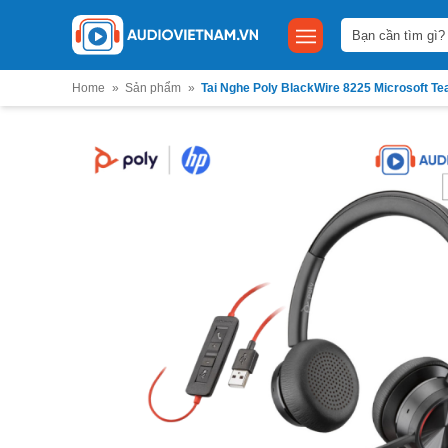
Bỏ
Tìm
qua
kiếm:
nội
dung
Home
»
Sản phẩm
»
Tai Nghe Poly BlackWire 8225 Microsoft T