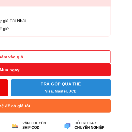
ợ giá Tốt Nhất
2 giờ
8225 Microsoft Teams số lượng
hêm vào giỏ
Mua ngay
TRẢ GÓP QUA THẺ
Visa, Master, JCB
hệ để có giá tốt
VẬN CHUYỂN
HỖ TRỢ 24/7
SHIP COD
CHUYÊN NGHIỆP