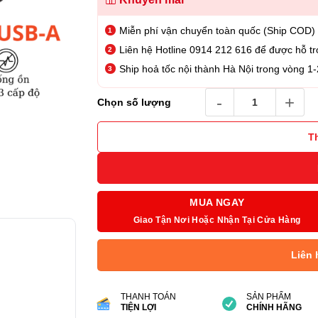
Miễn phí vận chuyển toàn quốc (Ship COD)
Liên hệ Hotline 0914 212 616 để được hỗ tr
Ship hoả tốc nội thành Hà Nội trong vòng 1-
Tai Nghe Poly BlackWire 
Chọn số lượng
T
MUA NGAY
Giao Tận Nơi Hoặc Nhận Tại Cửa Hàng
Liên 
THANH TOÁN
SẢN PHẨM
TIỆN LỢI
CHÍNH HÃNG