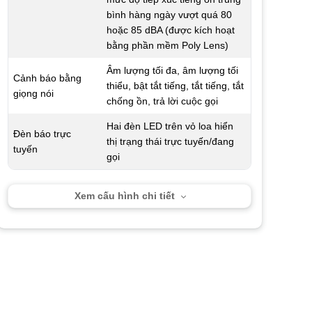
bình hàng ngày vượt quá 80
hoặc 85 dBA (được kích hoạt
bằng phần mềm Poly Lens)
Âm lượng tối đa, âm lượng tối
Cảnh báo bằng
thiểu, bật tắt tiếng, tắt tiếng, tắt
giọng nói
chống ồn, trả lời cuộc gọi
Hai đèn LED trên vỏ loa hiển
Đèn báo trực
thị trạng thái trực tuyến/đang
tuyến
gọi
Xem cấu hình chi tiết