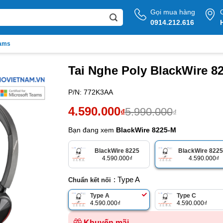
Gọi mua hàng
0914.212.616
eams
Tai Nghe Poly BlackWire 8
P/N:
772K3AA
Giá
Giá
4.590.000
5.990.000
₫
₫
gốc
hiện
Bạn đang xem
BlackWire 8225-M
là:
tại
5.990.000₫.
là:
BlackWire 8225
BlackWire 822
4.590.000
₫
4.590.000
₫
4.590.000₫.
: Type A
Chuẩn kết nối
Type A
Type C
4.590.000
₫
4.590.000
₫
Khuyến mãi