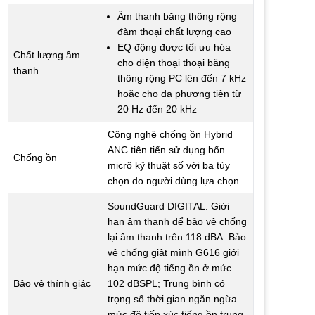
Âm thanh băng thông rộng
đàm thoại chất lượng cao
EQ động được tối ưu hóa
Chất lượng âm
cho điện thoại thoại băng
thanh
thông rộng PC lên đến 7 kHz
hoặc cho đa phương tiện từ
20 Hz đến 20 kHz
Công nghệ chống ồn Hybrid
ANC tiên tiến sử dụng bốn
Chống ồn
micrô kỹ thuật số với ba tùy
chọn do người dùng lựa chọn.
SoundGuard DIGITAL: Giới
hạn âm thanh để bảo vệ chống
lại âm thanh trên 118 dBA. Bảo
vệ chống giật mình G616 giới
hạn mức độ tiếng ồn ở mức
Bảo vệ thính giác
102 dBSPL; Trung bình có
trọng số thời gian ngăn ngừa
mức độ tiếp xúc tiếng ồn trung