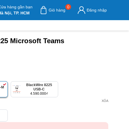
Cửa hàng gần bạn
0
Giỏ hàng
Đăng nhập
Hà Nội, TP. HCM
225 Microsoft Teams
BlackWire 8225
5-M
USB-C
4.590.000
₫
XÓA