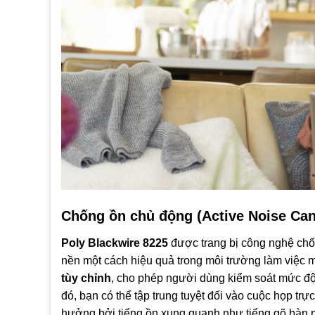
Chống ồn chủ động (Active Noise Canc
Poly Blackwire 8225
được trang bị công nghệ chốn
nền một cách hiệu quả trong môi trường làm việc m
tùy chỉnh
, cho phép người dùng kiểm soát mức độ
đó, bạn có thể tập trung tuyệt đối vào cuộc họp t
hưởng bởi tiếng ồn xung quanh như tiếng gõ bàn p