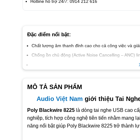
Hotline hỗ trợ 24/7: 0914 212 616
Đặc điểm nổi bật:
Chất lượng âm thanh đỉnh cao cho cả công việc và giải 
Chống ồn chủ động (Active Noise Cancelling – ANC) li
Micro khử ồn với công nghệ Acoustic Fence, lọc ồn ca
Kết nối linh hoạt với USB-A hoặc USB-C
Tương thích với các nền tảng hội họp như Microsoft
MÔ TẢ SẢN PHẨM
Audio Việt Nam
giới thiệu Tai Ngh
Poly Blackwire 8225
là dòng tai nghe USB cao cấp
nghiệp, tích hợp công nghệ tiên tiến nhằm mang lại
năng nổi bật giúp Poly Blackwire 8225 trở thành l