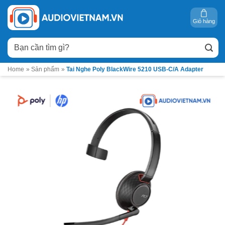
Bỏ
qua
Giỏ hàng
nội
Tìm
dung
kiếm:
Home
»
Sản phẩm
»
Tai Nghe Poly BlackWire 5210 USB-C/A Adapter