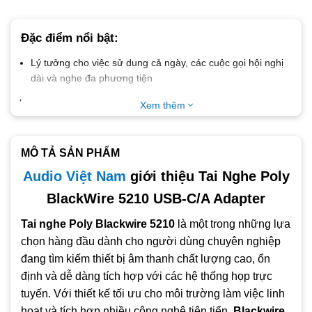
Đặc điểm nổi bật:
Lý tưởng cho việc sử dụng cả ngày, các cuộc gọi hội nghị
dài và nghe đa phương tiện
Micrô khử tiếng ồn che khuất những người nói chuyện gần
Xem thêm
đó để đảm bảo sự riêng tư tối đa khi gọi điện
Các biến thể bao gồm USB-A hoặc USB-C phổ thông
MÔ TẢ SẢN PHẨM
Kết nối với điện thoại thông minh và máy tính bảng qua 3,5
mm
Audio Việt Nam
giới thiệu Tai Nghe Poly
Âm thanh băng thông rộng PC với micrô khử tiếng ồn cho
BlackWire 5210 USB-C/A Adapter
điện thoại PC chất lượng cao
Tai nghe Poly Blackwire 5210
là một trong những lựa
Tương thích với Microsoft Teams, Zoom, Skype for
chọn hàng đầu dành cho người dùng chuyên nghiệp
Business, Google Meet, v.v.
đang tìm kiếm thiết bị âm thanh chất lượng cao, ổn
định và dễ dàng tích hợp với các hệ thống họp trực
tuyến. Với thiết kế tối ưu cho môi trường làm việc linh
hoạt và tích hợp nhiều công nghệ tiên tiến,
Blackwire