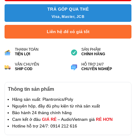
TRẢ GÓP QUA THẺ
Visa, Master, JCB
Liên hệ để có giá tốt
THANH TOÁN
SẢN PHẨM
TIỆN LỢI
CHÍNH HÃNG
VẬN CHUYỂN
HỖ TRỢ 24/7
SHIP COD
CHUYÊN NGHIỆP
Thông tin sản phẩm
Hãng sản xuất: Plantronics/Poly
Nguyên hộp, đầy đủ phụ kiện từ nhà sản xuất
Bảo hành 24 tháng chính hãng
Cam kết ở đâu
GIÁ RẺ
– AudioVietnam giá
RẺ HƠN
Hotline hỗ trợ 24/7: 0914 212 616