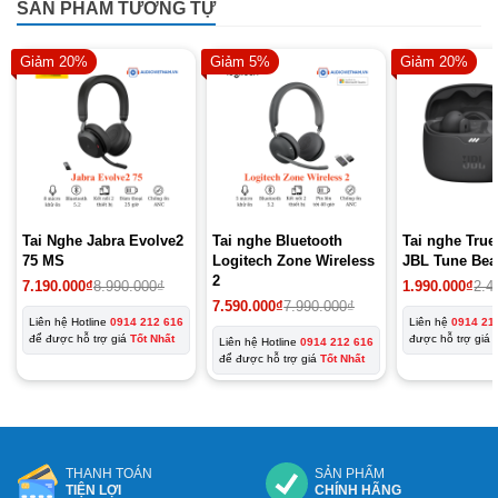
SẢN PHẨM TƯƠNG TỰ
Giảm 20%
Giảm 5%
Giảm 20%
Tai Nghe Jabra Evolve2
Tai nghe Bluetooth
Tai nghe True
75 MS
Logitech Zone Wireless
JBL Tune Be
2
7.190.000
₫
8.990.000
₫
1.990.000
₫
2.4
7.590.000
₫
7.990.000
₫
Liên hệ Hotline
0914 212 616
Liên hệ
0914 21
để được hỗ trợ giá
Tốt Nhất
được hỗ trợ giá
Liên hệ Hotline
0914 212 616
để được hỗ trợ giá
Tốt Nhất
THANH TOÁN
SẢN PHẨM
TIỆN LỢI
CHÍNH HÃNG