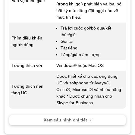
Bảo vệ thính giác
(trong khi gọi) phát hiện và loại bỏ
bất kỳ mức tăng đột ngột nào về
mức tín hiệu.
Trả lời cuộc gọi/bỏ qua/kết
thúc/giữ
Phím điều khiển
Gọi lại
người dùng
Tắt tiếng
Tăng/giảm âm lượng
Tương thích với
Windows® hoặc Mac OS
Được thiết kế cho các ứng dụng
UC và softphone từ Avaya®,
Tương thích nền
Cisco®, Microsoft® và nhiều hãng
tảng UC
khác.* Được chứng nhận cho
Skype for Business
Xem cấu hình chi tiết