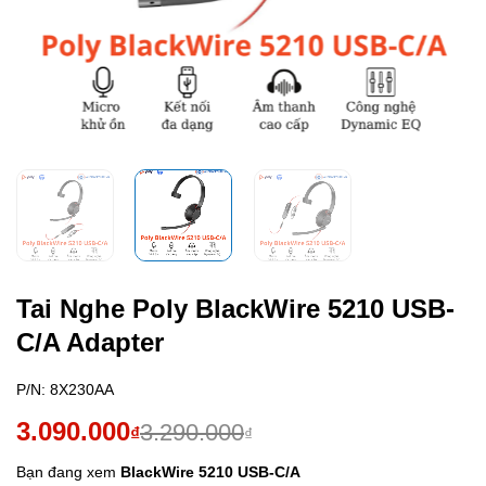
Tai Nghe Poly BlackWire 5210 USB-
C/A Adapter
P/N:
8X230AA
Giá
Giá
3.090.000
3.290.000
₫
₫
gốc
hiện
Bạn đang xem
BlackWire 5210 USB-C/A