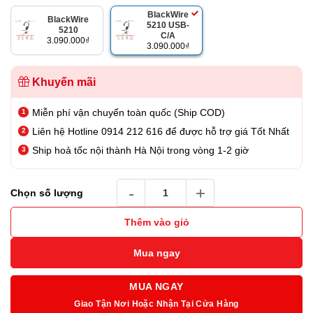
là:
tại
BlackWire
3.290.000₫.
là:
BlackWire
5210 USB-
5210
C/A
3.090.000₫.
3.090.000
₫
3.090.000
₫
Khuyến mãi
Miễn phí vận chuyển toàn quốc (Ship COD)
Liên hệ Hotline 0914 212 616 để được hỗ trợ giá Tốt Nhất
Ship hoả tốc nội thành Hà Nội trong vòng 1-2 giờ
Tai Nghe Poly BlackWire 5210 USB-C/A Adapt
Chọn số lượng
Thêm vào giỏ
Mua ngay
MUA NGAY
Giao Tận Nơi Hoặc Nhận Tại Cửa Hàng