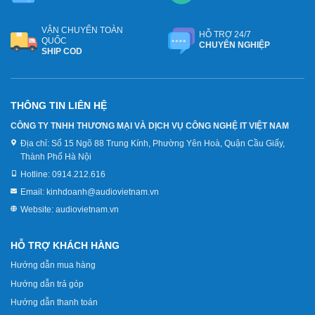
VẬN CHUYỂN TOÀN
HỖ TRỢ 24/7
QUỐC
CHUYÊN NGHIỆP
SHIP COD
THÔNG TIN LIÊN HỆ
CÔNG TY TNHH THƯƠNG MẠI VÀ DỊCH VỤ CÔNG NGHỆ IT VIỆT NAM
Địa chỉ:
Số 15 Ngõ 88 Trung Kính, Phường Yên Hoà, Quận Cầu Giấy,
Thành Phố Hà Nội
Hotline:
0914.212.616
Email:
kinhdoanh@audiovietnam.vn
Website:
audiovietnam.vn
HỖ TRỢ KHÁCH HÀNG
Hướng dẫn mua hàng
Hướng dẫn trả góp
Hướng dẫn thanh toán