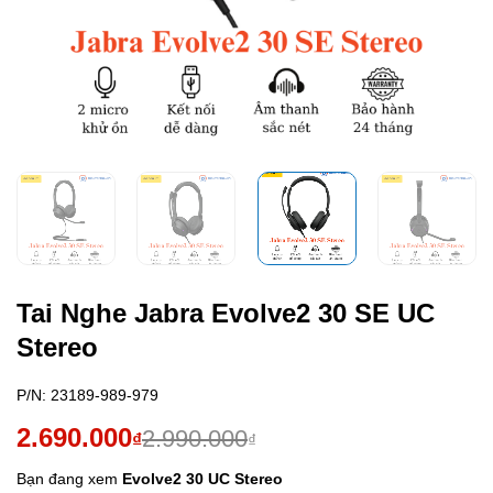
Tai Nghe Jabra Evolve2 30 SE UC
Stereo
P/N:
23189-989-979
Giá
Giá
2.690.000
2.990.000
₫
₫
gốc
hiện
Bạn đang xem
Evolve2 30 UC Stereo