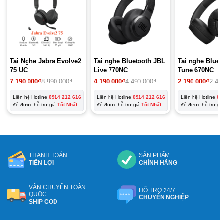
Tai Nghe Jabra Evolve2
Tai nghe Bluetooth JBL
Tai nghe Blu
75 UC
Live 770NC
Tune 670NC
7.190.000
₫
8.990.000
₫
4.190.000
₫
4.490.000
₫
2.190.000
₫
2.4
Liên hệ Hotline
0914 212 616
Liên hệ Hotline
0914 212 616
Liên hệ Hotline
0
để được hỗ trợ giá
Tốt Nhất
để được hỗ trợ giá
Tốt Nhất
để được hỗ trợ 
THANH TOÁN
SẢN PHẨM
TIỆN LỢI
CHÍNH HÃNG
VẬN CHUYỂN TOÀN
HỖ TRỢ 24/7
QUỐC
CHUYÊN NGHIỆP
SHIP COD