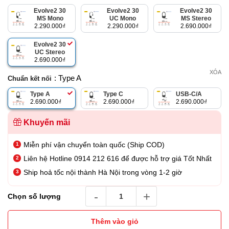
là:
tại
Evolve2 30
Evolve2 30
Evolve2 30
2.990.000₫.
là:
MS Mono
UC Mono
MS Stereo
2.290.000
₫
2.290.000
₫
2.690.000
₫
2.690.000₫.
Evolve2 30
UC Stereo
2.690.000
₫
XÓA
: Type A
Chuẩn kết nối
Type A
Type C
USB-C/A
2.690.000
₫
2.690.000
₫
2.690.000
₫
Khuyến mãi
Miễn phí vận chuyển toàn quốc (Ship COD)
Liên hệ Hotline 0914 212 616 để được hỗ trợ giá Tốt Nhất
Ship hoả tốc nội thành Hà Nội trong vòng 1-2 giờ
Tai Nghe Jabra Evolve2 30 SE UC Stereo số 
Chọn số lượng
Thêm vào giỏ