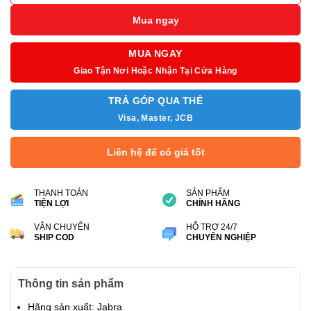
Mua ngay
MUA NGAY
Giao Tận Nơi Hoặc Nhận Tại Cửa Hàng
TRẢ GÓP QUA THẺ
Visa, Master, JCB
Liên hệ để có giá tốt
THANH TOÁN
SẢN PHẨM
TIỆN LỢI
CHÍNH HÃNG
VẬN CHUYỂN
HỖ TRỢ 24/7
SHIP COD
CHUYÊN NGHIỆP
Thông tin sản phẩm
Hãng sản xuất: Jabra