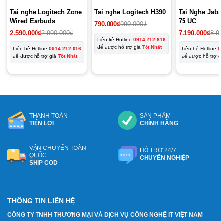
Tai nghe Logitech Zone
Tai nghe Logitech H390
Tai Nghe Jab
Wired Earbuds
75 UC
Giá
Giá
790.000
₫
990.000
₫
gốc
hiện
2.590.000
₫
2.990.000
₫
7.190.000
₫
8.9
là:
tại
Liên hệ Hotline
0914 212 616
990.000₫.
là:
để được hỗ trợ giá
Tốt Nhất
Liên hệ Hotline
0914 212 616
Liên hệ Hotline
0
790.000₫.
để được hỗ trợ giá
Tốt Nhất
để được hỗ trợ 
THANH TOÁN
SẢN PHẨM
TIỆN LỢI
CHÍNH HÃNG
VẬN CHUYỂN TOÀN
HỖ TRỢ 24/7
QUỐC
CHUYÊN NGHIỆP
SHIP COD
THÔNG TIN LIÊN HỆ
CÔNG TY TNHH THƯƠNG MẠI VÀ DỊCH VỤ CÔNG NGHỆ IT VIỆT NAM