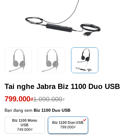
Tai nghe Jabra Biz 1100 Duo USB
Giá
Giá
799.000
1.090.000
₫
₫
gốc
hiện
Bạn đang xem
Biz 1100 Duo USB
là:
tại
Biz 1100 Mono
1.090.000₫.
là:
Biz 1100 Duo USB
USB
799.000
₫
749.000
₫
799.000₫.