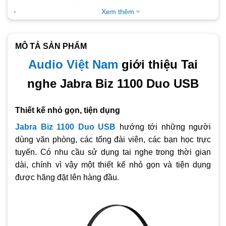
Tai nghe Jabra BIZ 1100 Duo QD được hãng Jabra thiết kế
Xem thêm
đáp ứng nhu cầu sử dụng cho các tổng đài viên, trung tâm
liên lạc hoặc hệ thống chăm sóc khách hàng trực tuyến
MÔ TẢ SẢN PHẨM
Tai nghe được trang bị công nghệ loại bỏ tiếng ồn hàng
đầu với mức giá phải chăng.
Audio Việt Nam
giới thiệu Tai
nghe Jabra Biz 1100 Duo USB
Thiết kế nhỏ gọn, tiện dụng
Jabra Biz 1100 Duo USB
hướng tới những người
dùng văn phòng, các tổng đài viên, các bạn học trực
tuyến. Có nhu cầu sử dụng tai nghe trong thời gian
dài, chính vì vậy một thiết kế nhỏ gọn và tiện dụng
được hãng đặt lên hàng đầu.