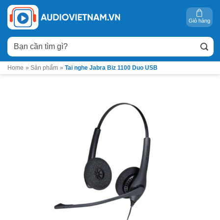
Bỏ
qua
Giỏ hàng
nội
Tìm
dung
kiếm:
Home
»
Sản phẩm
»
Tai nghe Jabra Biz 1100 Duo USB