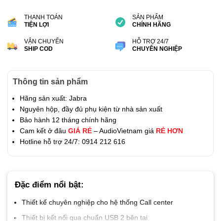
THANH TOÁN
SẢN PHẨM
TIỆN LỢI
CHÍNH HÃNG
VẬN CHUYỂN
HỖ TRỢ 24/7
SHIP COD
CHUYÊN NGHIỆP
Thông tin sản phẩm
Hãng sản xuất: Jabra
Nguyên hộp, đầy đủ phụ kiện từ nhà sản xuất
Bảo hành 12 tháng chính hãng
Cam kết ở đâu
GIÁ RẺ
– AudioVietnam giá
RẺ HƠN
Hotline hỗ trợ 24/7: 0914 212 616
Đặc điểm nổi bật:
Thiết kế chuyên nghiệp cho hệ thống Call center
Thiết bị kết nối qua chuẩn USB 2 bên tai