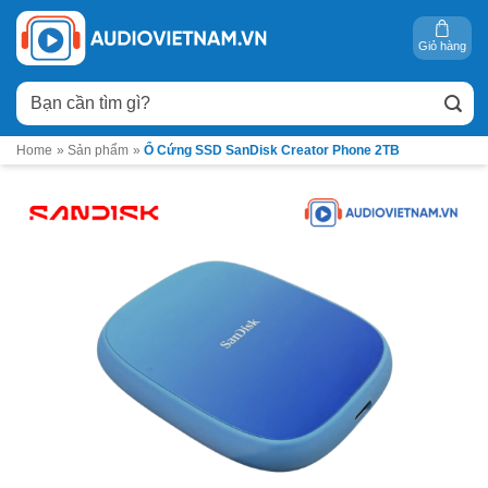
Bỏ
qua
Giỏ hàng
nội
Tìm
dung
kiếm:
Home
»
Sản phẩm
»
Ổ Cứng SSD SanDisk Creator Phone 2TB