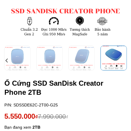
Ổ Cứng SSD SanDisk Creator
Phone 2TB
P/N:
SDSSDE62C-2T00-G25
Giá
Giá
5.550.000
7.990.000
₫
₫
gốc
hiện
Bạn đang xem
2TB