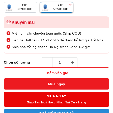
là:
tại
1TB
2TB
7.990.000₫.
là:
3.690.000
₫
5.550.000
₫
5.550.000₫.
Khuyến mãi
Miễn phí vận chuyển toàn quốc (Ship COD)
Liên hệ Hotline 0914 212 616 để được hỗ trợ giá Tốt Nhất
Ship hoả tốc nội thành Hà Nội trong vòng 1-2 giờ
Ổ Cứng SSD SanDisk Creator Phone 2TB số 
Chọn số lượng
Thêm vào giỏ
Mua ngay
MUA NGAY
Giao Tận Nơi Hoặc Nhận Tại Cửa Hàng