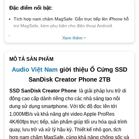
Đặc điểm nổi bật:
Tích hợp nam châm MagSafe
: Gắn trực tiếp lên iPhone hỗ
trợ MagSafe, kèm phụ kiện cho điện thoại Android.
Ghi video Apple ProRes 4K/60fps trực tiếp
: Lưu trữ video
Xem thêm
chất lượng cao mà không cần dùng bộ nhớ trong của điện
thoại.
Tốc độ siêu nhanh
: Tốc độ đọc lên tới 1.000MB/s và ghi
MÔ TẢ SẢN PHẨM
lên tới 950MB/s qua cổng USB 3.2 Gen 2.
Audio Việt Nam
giới thiệu Ổ Cứng SSD
Thiết kế chống sốc, chống nước IP65
: Chịu va đập từ độ
SanDisk Creator Phone 2TB
cao đến 3m, kháng bụi và nước hiệu quả.
SSD SanDisk Creator Phone
là giải pháp lưu trữ di
Tương thích đa nền tảng
: Dùng được ngay với iPhone,
Android, Windows, macOS – định dạng exFAT mặc định.
động cao cấp dành riêng cho các nhà sáng tạo nội
dung sử dụng smartphone. Với tốc độ đọc lên tới
Tặng 1 tháng Adobe Creative Cloud
: Hỗ trợ chỉnh sửa ảnh,
1.000MB/s và khả năng ghi video Apple ProRes
video chuyên nghiệp với phần mềm bản quyền.
4K/60fps trực tiếp, sản phẩm giúp tối ưu hóa quá trình
Nhỏ gọn, tiện lợi mang theo
: Trọng lượng chỉ khoảng 54g,
quay, lưu trữ và xử lý hậu kỳ. Thiết kế nhỏ gọn, tích
thiết kế tối ưu cho người dùng di động.
hợp nam châm MagSafe, cùng khả năng chống sốc và