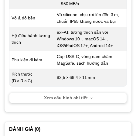
950 MB/s
Vỏ silicone, chịu rơi lên đến 3 m;
Vỏ & độ bền
chuẩn IP65 kháng nước và bụi
exFAT; tương thích sẵn với
Hệ điều hành tương
Windows 10+, macOS 14+,
thích
iOS/iPadOS 17+, Android 14+
Cáp USB‑C, vòng nam châm
Phụ kiện đi kèm
MagSafe, sách hướng dẫn
Kích thước
82,5 × 68,4 × 11 mm
(D × R × C)
Xem cấu hình chi tiết
ĐÁNH GIÁ (0)