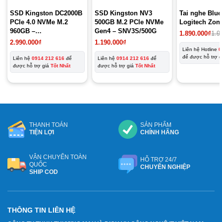
SSD Kingston DC2000B
SSD Kingston NV3
Tai nghe Blue
PCIe 4.0 NVMe M.2
500GB M.2 PCIe NVMe
Logitech Zon
960GB –
Gen4 – SNV3S/500G
Giá
Giá
1.890.000
₫
1.9
SEDC2000BM8/960G
gốc
hiện
2.990.000
₫
1.190.000
₫
là:
tại
Liên hệ Hotline
0
1.990.000₫.
là:
để được hỗ trợ 
Liên hệ
0914 212 616
để
Liên hệ
0914 212 616
để
1.890.000₫.
được hỗ trợ giá
Tốt Nhất
được hỗ trợ giá
Tốt Nhất
THANH TOÁN
SẢN PHẨM
TIỆN LỢI
CHÍNH HÃNG
VẬN CHUYỂN TOÀN
HỖ TRỢ 24/7
QUỐC
CHUYÊN NGHIỆP
SHIP COD
THÔNG TIN LIÊN HỆ