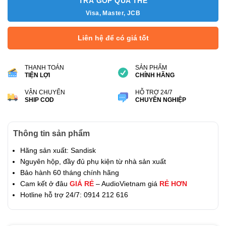
TRẢ GÓP QUA THẺ
Visa, Master, JCB
Liên hệ để có giá tốt
THANH TOÁN
SẢN PHẨM
TIỆN LỢI
CHÍNH HÃNG
VẬN CHUYỂN
HỖ TRỢ 24/7
SHIP COD
CHUYÊN NGHIỆP
Thông tin sản phẩm
Hãng sản xuất: Sandisk
Nguyên hộp, đầy đủ phụ kiện từ nhà sản xuất
Bảo hành 60 tháng chính hãng
Cam kết ở đâu
GIÁ RẺ
– AudioVietnam giá
RẺ HƠN
Hotline hỗ trợ 24/7: 0914 212 616