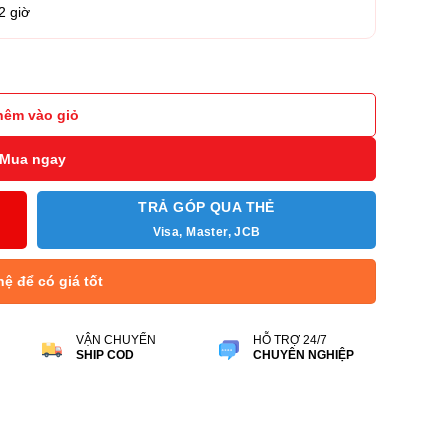
2 giờ
600 Portable 1TB số lượng
hêm vào giỏ
Mua ngay
TRẢ GÓP QUA THẺ
Visa, Master, JCB
hệ để có giá tốt
VẬN CHUYỂN
HỖ TRỢ 24/7
SHIP COD
CHUYÊN NGHIỆP