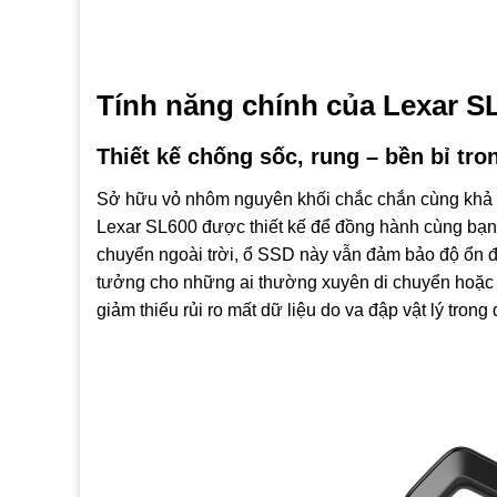
Tính năng chính của Lexar S
Thiết kế chống sốc, rung – bền bỉ tro
Sở hữu vỏ nhôm nguyên khối chắc chắn cùng khả 
Lexar SL600 được thiết kế để đồng hành cùng bạn ở
chuyển ngoài trời, ổ SSD này vẫn đảm bảo độ ổn đị
tưởng cho những ai thường xuyên di chuyển hoặc l
giảm thiểu rủi ro mất dữ liệu do va đập vật lý trong