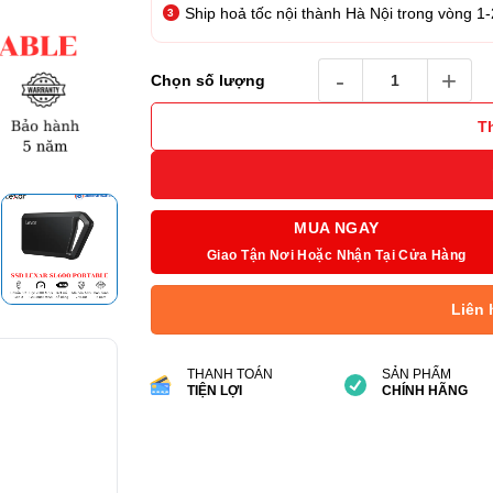
Ship hoả tốc nội thành Hà Nội trong vòng 1-
Ổ Cứng Di Động Lexar SL
Chọn số lượng
T
MUA NGAY
Giao Tận Nơi Hoặc Nhận Tại Cửa Hàng
Liên 
THANH TOÁN
SẢN PHẨM
TIỆN LỢI
CHÍNH HÃNG