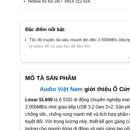
Hotline hỗ trợ 24/7: 0914 212 616
Đặc điểm nổi bật:
Tốc độ truyền tải siêu nhanh
lên đến 2.000MB/s (đọc/g
lý video 4K và sao lưu dữ liệu lớn.
Tích hợp phần mềm bảo mật Lexar DataShield™
với m
truy cập trái phép.
Thiết kế vỏ nhôm cao cấp, bền bỉ
, chống sốc 50G và r
chuyển thường xuyên.
MÔ TẢ SẢN PHẨM
Thiết kế nhỏ gọn, sang trọng
, đi kèm móc carabiner ti
Audio Việt Nam
giới thiệu Ổ Cứ
Tương thích đa hệ điều hành
: Hỗ trợ Windows, macOS,
Lexar SL600
là ổ SSD di động chuyên nghiệp mang 
Dung lượng linh hoạt
: Có sẵn các phiên bản 1TB, 2TB 
2.000MB/s nhờ giao tiếp USB 3.2 Gen 2×2. Sản phẩ
chuyên nghiệp.
chống sốc, chống rung mạnh mẽ và tích hợp phần 
Bảo hành chính hãng lên đến 5 năm
, đảm bảo yên tâm
tuyệt đối. Với trọng lượng nhẹ, thiết kế gọn gàng c
tưởng cho người dùng di động và giới sáng tạo nộ