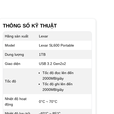
THÔNG SỐ KỸ THUẬT
Hãng sản xuất
Lexar
Model
Lexar SL600 Portable
Dung lượng
1TB
Giao diện
USB 3.2 Gen2x2
Tốc độ đọc lên đến
2000MB/giây
Tốc độ
Tốc độ ghi lên đến
2000MB/giây
Nhiệt độ hoạt
0°C ~ 70°C
động
Nhiệt độ lưu trữ
-40°C ~ 85°C