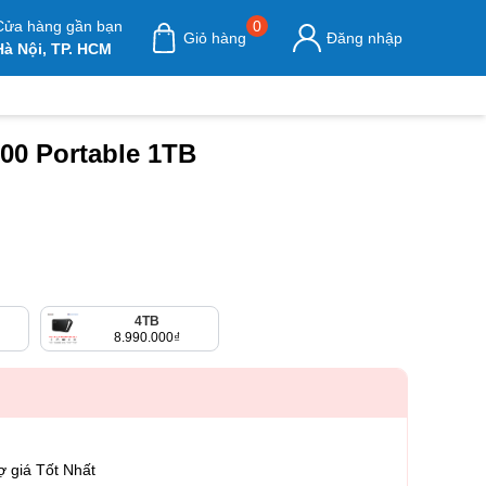
Cửa hàng gần bạn
0
Giỏ hàng
Đăng nhập
Hà Nội, TP. HCM
00 Portable 1TB
4TB
8.990.000
₫
ợ giá Tốt Nhất