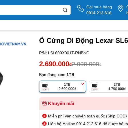
Gọi mua hàng
0914.212.616
Ổ Cứng Di Động Lexar SL6
P/N:
LSL600X001T-RNBNG
Giá
Giá
2.690.000
2.990.000
₫
₫
gốc
hiện
Bạn đang xem
1TB
là:
tại
1TB
2TB
2.990.000₫.
là:
2.690.000
₫
4.790.000
₫
2.690.000₫.
Khuyến mãi
Miễn phí vận chuyển toàn quốc (Ship COD)
Liên hệ Hotline 0914 212 616 để được hỗ tr