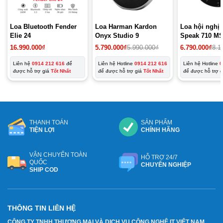
Loa Bluetooth Fender
Loa Harman Kardon
Loa hội nghị 
Elie 24
Onyx Studio 9
Speak 710 M
Giá
Giá
16.990.000
₫
5.790.000
₫
5.990.000
₫
6.790.000
₫
8.1
gốc
hiện
là:
tại
Liên hệ
0914 212 616
để
Liên hệ Hotline
0914 212 616
Liên hệ Hotline
0
8.190.000₫.
là:
được hỗ trợ giá
Tốt Nhất
để được hỗ trợ giá
Tốt Nhất
để được hỗ trợ 
6.790.000₫.
THANH TOÁN
SẢN PHẨM
TIỆN LỢI
CHÍNH HÃNG
VẬN CHUYỂN TOÀN
HỖ TRỢ 24/7
QUỐC
CHUYÊN NGHIỆP
SHIP COD
THÔNG TIN LIÊN HỆ
CÔNG TY TNHH THƯƠNG MẠI VÀ DỊCH VỤ CÔNG NGHỆ IT VIỆT NAM