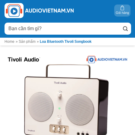
Bỏ
qua
Giỏ hàng
nội
Tìm
dung
kiếm:
Home
»
Sản phẩm
»
Loa Bluetooth Tivoli Songbook