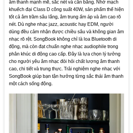
âm thanh mạnh mẽ, sắc nét và cân bằng. Nhờ mạch
khuếch đại Class D công suất 40W, sản phẩm thể hiện
tốt cả âm trầm sâu lắng, âm trung ấm áp và âm cao rõ
nét. Dù nghe nhạc jazz, acoustic hay EDM, người
dùng đều cảm nhận được chiều sâu và không gian âm
nhạc rõ rệt. SongBook không chỉ là loa Bluetooth di
động, mà còn đạt chuẩn nghe nhạc audiophile trong
phân khúc di động cao cấp. Đây là lựa chọn lý tưởng
cho người yêu âm nhạc đòi hỏi chất lượng âm thanh
cao, chi tiết và trung thực. Trải nghiệm nghe nhạc với
SongBook giúp bạn tận hưởng từng sắc thái âm thanh
một cách sống động.