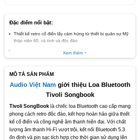
Đặc điểm nổi bật:
Thiết kế retro cổ điển
lấy cảm hứng từ thiết bị quân sự Mỹ
thập niên 60, cá tính và độc đáo.
Chất lượng âm thanh Hi-Fi cao cấp
, với woofer và tweeter
Xem thêm
riêng biệt cho âm thanh đầy đủ và chi tiết.
Công suất 40W mạnh mẽ
, đáp ứng tốt không gian vừa và
nhỏ, lý tưởng cho nghe nhạc trong nhà lẫn ngoài trời.
MÔ TẢ SẢN PHẨM
Pin sạc tích hợp dung lượng cao
, cho thời gian nghe nhạc
Audio Việt Nam
giới thiệu Loa Bluetooth
liên tục lên đến 10 giờ.
Tivoli Songbook
Kết nối Bluetooth 5.3 hiện đại
, ổn định, tiết kiệm pin và
Tivoli SongBook
là chiếc loa Bluetooth cao cấp mang
tương thích với hầu hết thiết bị di động.
phong cách retro độc đáo, kết hợp hoàn hảo giữa thiết
Chế độ điều chỉnh EQ thủ công
với núm xoay bass và
kế cổ điển và công nghệ âm thanh hiện đại. Với chất
treble cho phép tinh chỉnh âm thanh theo sở thích cá nhân.
lượng âm thanh Hi-Fi vượt trội, kết nối Bluetooth 5.3
Hỗ trợ kết nối stereo không dây
, cho phép ghép đôi hai loa
ổn định và pin sạc tích hợp cho thời gian sử dụng lên
SongBook để tạo hiệu ứng âm thanh đa chiều sống động.