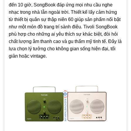
đến 10 giờ, SongBook đáp ứng mọi nhu cầu nghe
Cổng AUX 3.5mm in/out
, cho phép kết nối linh hoạt với các
nhạc trong nhà lẫn ngoài trời. Thiết kế lấy cảm hứng
nguồn phát khác như máy tính, máy nghe nhạc, đầu CD…
từ thiết bị quân sự thập niên 60 giúp sản phẩm nổi bật
Chất liệu cao cấp
, khung nhôm và nhựa ABS bền bỉ, vừa
như một món đồ trang trí sành điệu. Tivoli SongBook
chắc chắn vừa mang tính thẩm mỹ cao.
phù hợp cho những ai yêu thích sự khác biệt, đòi hỏi
Tính di động linh hoạt
, thiết kế gọn nhẹ, dễ mang theo du
chất lượng âm thanh cao và gu thẩm mỹ tinh tế. Đây là
lịch, dã ngoại hoặc sử dụng trong không gian làm việc.
lựa chọn lý tưởng cho không gian sống hiện đại, tối
giản hoặc vintage.