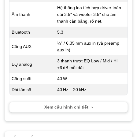
Hệ thống loa tích hợp driver toàn
Âm thanh
dải 3.5″ và woofer 3.5″ cho âm
thanh cân bằng, rõ nét.
Bluetooth
5.3
¼″ / 6.35 mm aux in (và preamp
Cổng AUX
aux in)
3 thanh trượt EQ Low / Mid / Hi,
EQ analog
±6 dB mỗi dải
Công suất
40 W
Dải tần số
40 Hz – 20 kHz
Xem cấu hình chi tiết