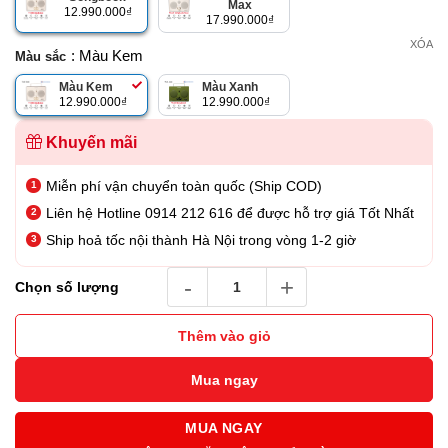
Max
12.990.000
₫
17.990.000
₫
XÓA
: Màu Kem
Màu sắc
Màu Kem
Màu Xanh
12.990.000
₫
12.990.000
₫
Khuyến mãi
Miễn phí vận chuyển toàn quốc (Ship COD)
Liên hệ Hotline 0914 212 616 để được hỗ trợ giá Tốt Nhất
Ship hoả tốc nội thành Hà Nội trong vòng 1-2 giờ
Loa Bluetooth Tivoli Songbook số lượng
Chọn số lượng
Thêm vào giỏ
Mua ngay
MUA NGAY