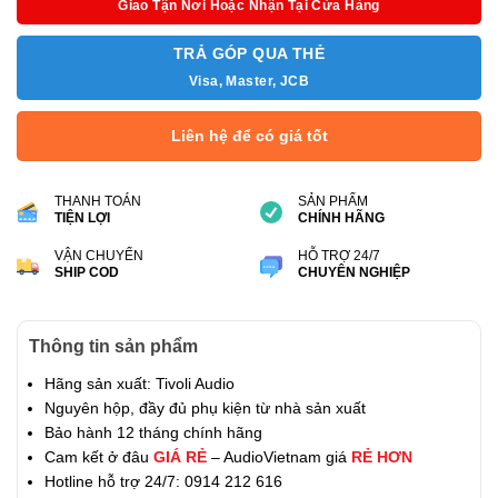
Giao Tận Nơi Hoặc Nhận Tại Cửa Hàng
TRẢ GÓP QUA THẺ
Visa, Master, JCB
Liên hệ để có giá tốt
THANH TOÁN
SẢN PHẨM
TIỆN LỢI
CHÍNH HÃNG
VẬN CHUYỂN
HỖ TRỢ 24/7
SHIP COD
CHUYÊN NGHIỆP
Thông tin sản phẩm
Hãng sản xuất: Tivoli Audio
Nguyên hộp, đầy đủ phụ kiện từ nhà sản xuất
Bảo hành 12 tháng chính hãng
Cam kết ở đâu
GIÁ RẺ
– AudioVietnam giá
RẺ HƠN
Hotline hỗ trợ 24/7: 0914 212 616