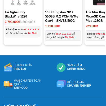
Tai Nghe Poly
SSD Kingston NV3
Thẻ Nhớ King
BlackWire 5220
500GB M.2 PCIe NVMe
MicroSD Canv
Gen4 – SNV3S/500G
Plus 128GB –
2.790.000
₫
3.590.000
₫
SDCS2/128G
1.190.000
₫
229.000
₫
Liên hệ Hotline
0914 212 616
để được hỗ trợ giá
Tốt Nhất
Liên hệ
0914 212 616
để
Liên hệ
0914 21
được hỗ trợ giá
Tốt Nhất
được hỗ trợ giá
THANH TOÁN
SẢN PHẨM
TIỆN LỢI
CHÍNH HÃNG
VẬN CHUYỂN TOÀN
HỖ TRỢ 24/7
QUỐC
CHUYÊN NGHIỆP
SHIP COD