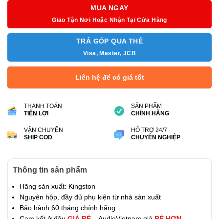
MUA NGAY
Giao Tận Nơi Hoặc Nhận Tại Cửa Hàng
TRẢ GÓP QUA THẺ
Visa, Master, JCB
Liên hệ để có giá tốt
THANH TOÁN
SẢN PHẨM
TIỆN LỢI
CHÍNH HÃNG
VẬN CHUYỂN
HỖ TRỢ 24/7
SHIP COD
CHUYÊN NGHIỆP
Thông tin sản phẩm
Hãng sản xuất: Kingston
Nguyên hộp, đầy đủ phụ kiện từ nhà sản xuất
Bảo hành 60 tháng chính hãng
Cam kết ở đâu
GIÁ RẺ
– AudioVietnam giá
RẺ HƠN