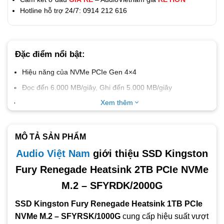
Hotline hỗ trợ 24/7: 0914 212 616
Đặc điểm nổi bật:
Hiệu năng của NVMe PCIe Gen 4×4
Đọc đến 6.000 MB/giây, Ghi đến 5.000 MB/giây
Lý tưởng cho các bộ lưu trữ cần tốc độ cao
Xem thêm
Có các mức dung lượng lên đến 4TB
Bao gồm phần mềm sao chép Acronis
MÔ TẢ SẢN PHẨM
Audio Việt Nam
giới thiệu SSD Kingston
Fury Renegade Heatsink 2TB PCIe NVMe
M.2 – SFYRDK/2000G
SSD Kingston Fury Renegade Heatsink 1TB PCIe
NVMe M.2 – SFYRSK/1000G
cung cấp hiệu suất vượt