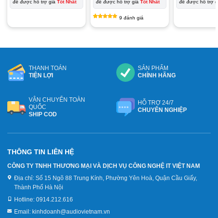
1.190.000₫.
là:
để được hỗ trợ giá
Tốt Nhất
để được hỗ trợ giá
Tốt Nhất
để được hỗ trợ 
790.000₫.
9
đánh giá
4.78
9
trên 5
dựa trên
đánh giá
THANH TOÁN
SẢN PHẨM
TIỆN LỢI
CHÍNH HÃNG
VẬN CHUYỂN TOÀN
HỖ TRỢ 24/7
QUỐC
CHUYÊN NGHIỆP
SHIP COD
THÔNG TIN LIÊN HỆ
CÔNG TY TNHH THƯƠNG MẠI VÀ DỊCH VỤ CÔNG NGHỆ IT VIỆT NAM
Địa chỉ:
Số 15 Ngõ 88 Trung Kính, Phường Yên Hoà, Quận Cầu Giấy,
Thành Phố Hà Nội
Hotline:
0914.212.616
Email:
kinhdoanh@audiovietnam.vn