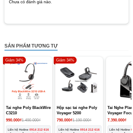
Chưa có đánh giá nào.
SẢN PHẨM TƯƠNG TỰ
Giảm 34%
Giảm 34%
Tai nghe Poly BlackWire
Hộp sạc tai nghe Poly
Tai Nghe Plan
C3210
Voyager 5200
Voyager Focu
Giá
Giá
990.000
₫
1.490.000
₫
790.000
₫
1.190.000
₫
7.390.000
₫
gốc
hiện
là:
tại
Liên hệ Hotline
0914 212 616
Liên hệ Hotline
0914 212 616
Liên hệ Hotline
0