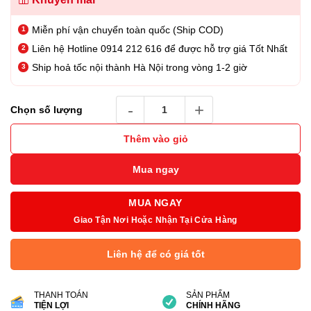
Miễn phí vận chuyển toàn quốc (Ship COD)
Liên hệ Hotline 0914 212 616 để được hỗ trợ giá Tốt Nhất
Ship hoả tốc nội thành Hà Nội trong vòng 1-2 giờ
USB SanDisk Ultra Fit 64GB CZ430 – SDCZ43
Chọn số lượng
Thêm vào giỏ
Mua ngay
MUA NGAY
Giao Tận Nơi Hoặc Nhận Tại Cửa Hàng
Liên hệ để có giá tốt
THANH TOÁN
SẢN PHẨM
TIỆN LỢI
CHÍNH HÃNG