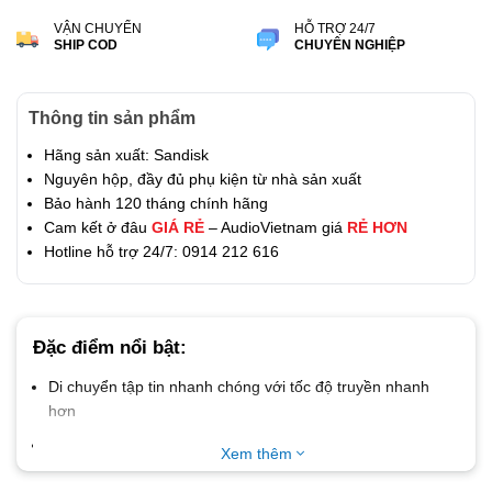
VẬN CHUYỂN
HỖ TRỢ 24/7
SHIP COD
CHUYÊN NGHIỆP
Thông tin sản phẩm
Hãng sản xuất: Sandisk
Nguyên hộp, đầy đủ phụ kiện từ nhà sản xuất
Bảo hành 120 tháng chính hãng
Cam kết ở đâu
GIÁ RẺ
– AudioVietnam giá
RẺ HƠN
Hotline hỗ trợ 24/7: 0914 212 616
Đặc điểm nổi bật:
Di chuyển tập tin nhanh chóng với tốc độ truyền nhanh
hơn
Ổ đĩa dung lượng cao chứa được các tập tin lớn
Xem thêm
Phần mềm SanDisk SecureAccess™ giữ các tập tin ở chế