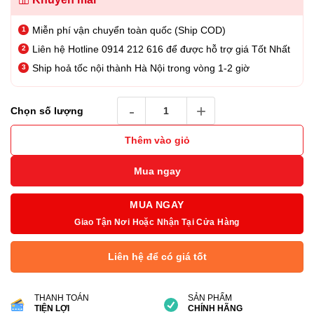
Miễn phí vận chuyển toàn quốc (Ship COD)
Liên hệ Hotline 0914 212 616 để được hỗ trợ giá Tốt Nhất
Ship hoả tốc nội thành Hà Nội trong vòng 1-2 giờ
USB SanDisk Ultra 3.0 128GB CZ48 – SDCZ48
Chọn số lượng
Thêm vào giỏ
Mua ngay
MUA NGAY
Giao Tận Nơi Hoặc Nhận Tại Cửa Hàng
Liên hệ để có giá tốt
THANH TOÁN
SẢN PHẨM
TIỆN LỢI
CHÍNH HÃNG