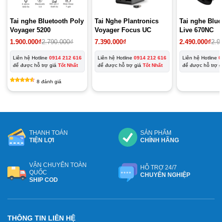
Tai nghe Bluetooth Poly
Tai Nghe Plantronics
Tai nghe Blu
Voyager 5200
Voyager Focus UC
Live 670NC
Giá
Giá
1.900.000
₫
2.790.000
₫
7.390.000
₫
2.490.000
₫
2.9
gốc
hiện
là:
tại
Liên hệ Hotline
0914 212 616
Liên hệ Hotline
0914 212 616
Liên hệ Hotline
0
2.790.000₫.
là:
để được hỗ trợ giá
Tốt Nhất
để được hỗ trợ giá
Tốt Nhất
để được hỗ trợ 
1.900.000₫.
8
đánh giá
4.50
8
trên
5 dựa trên
đánh giá
THANH TOÁN
SẢN PHẨM
TIỆN LỢI
CHÍNH HÃNG
VẬN CHUYỂN TOÀN
HỖ TRỢ 24/7
QUỐC
CHUYÊN NGHIỆP
SHIP COD
THÔNG TIN LIÊN HỆ