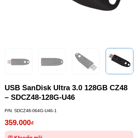
USB SanDisk Ultra 3.0 128GB CZ48
– SDCZ48-128G-U46
P/N:
SDCZ48-064G-U46-1
359.000
₫
Khuyến mãi