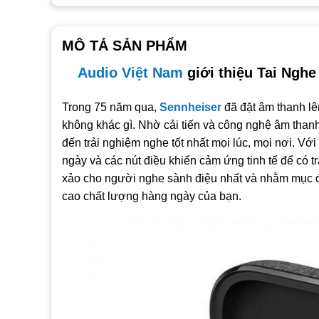
Tình trạng:
Còn hàng
Bảo hành:
24 tháng
MÔ TẢ SẢN PHẨM
Sennheiser Momentum II
Audio Việt Nam
giới thiệu Tai Ngh
Tai nghe
Sennheiser Momentum True Wireless 2
là
khá mới, với chất lượng âm thanh tốt
Trong 75 năm qua,
Sennheiser
đã đặt âm thanh l
không khác gì. Nhờ cải tiến và công nghệ âm than
Công nghệ được trang bị khá mạnh :
C
ông nghệ xuyên
đến trải nghiệm nghe tốt nhất mọi lúc, mọi nơi. Với
và
Active Noise Cancellation (ANC)
ngày và các nút điều khiển cảm ứng tinh tế để có 
Sử dụng màng loa đặc biệt của hãng
Sennheiser
kích
xảo cho người nghe sành điệu nhất và nhằm mục 
Điều khiển cảm ứng vẫn sử dụng tốt và mượt mà
cao chất lượng hàng ngày của bạn.
Bộ đôi mic
ANC
và mic
đàm thoại
kết hợp trên mỗi bê
Tai nghe sử dụng
Bluetooth 5.1 Qualcomm
hỗ trợ
SB
Sử dụng Pin sạc Li-ion :
5-6 giờ
chơi nhạc và lên tới
20
Thời gian sạc
1,5 giờ
vẫn kèm sạc nhanh
10 phút
đem
Dung lượng Pin mỗi tai nghe
55-60mAh
, dung lượng d
Sạc qua cổng
USB-C