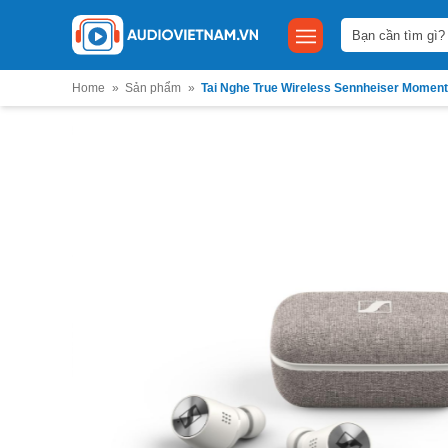
Bỏ
Tìm
qua
kiếm:
nội
dung
Home
»
Sản phẩm
»
Tai Nghe True Wireless Sennheiser Moment