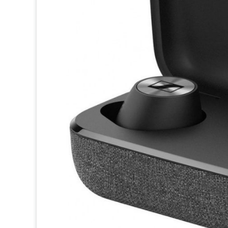
Chống nước
IPX4
có thể kháng mồ hôi, nước văng tốt
Hỗ trợ cài đặt App:
Sennheiser Smart Control
trên c
Tần số đáp ứng
5-21kHz
Trọng lượng : 1 tai đơn 6g, dock sạc 58g