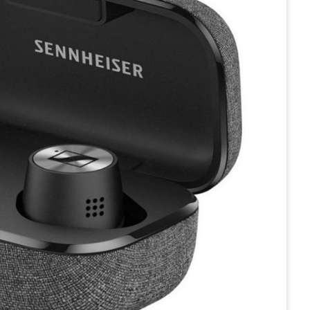
ả iOS™ and Android™