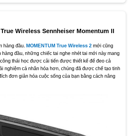
e True Wireless Sennheiser Momentum II
 mẫu sản phẩm cao cấp của hãng âm thanh Đức với hình thức
ên hàng đầu.
MOMENTUM True Wireless 2
mới cũng
h hàng đầu, những chiếc tai nghe nhét tai mới này mang
 âm :
Transparent Hearing
(nghe âm thanh xung quanh)
 công thái học được cải tiến được thiết kế để đeo cả
trải nghiệm cá nhân hóa hơn, chúng đã được chế tạo tinh
 thước
7mm dynamic driver
chất lượng cao
đích đơn giản hóa cuộc sống của bạn bằng cách nâng
n tai nghe giúp bạn nghe gọi rõ ràng hơn
C, AAC, aptX ™
với chất lượng đầu bảng
 giờ
với hộp sạc
 lại
1,5 giờ
ock sạc :
600mAh