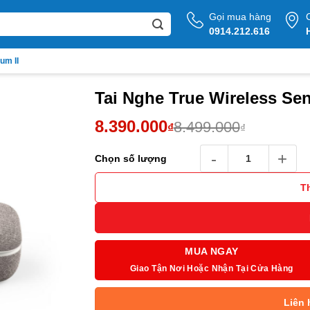
Gọi mua hàng
0914.212.616
um II
Tai Nghe True Wireless Se
Giá
Giá
8.390.000
8.499.000
₫
₫
gốc
hiện
Tai Nghe True Wireless 
Chọn số lượng
là:
tại
8.499.000₫.
là:
T
8.390.000₫.
MUA NGAY
Giao Tận Nơi Hoặc Nhận Tại Cửa Hàng
Liên 