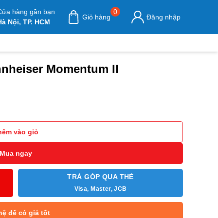
Cửa hàng gần bạn
0
Giỏ hàng
Đăng nhập
Hà Nội, TP. HCM
nnheiser Momentum II
Sennheiser Momentum II số lượng
hêm vào giỏ
Mua ngay
TRẢ GÓP QUA THẺ
Visa, Master, JCB
hệ để có giá tốt