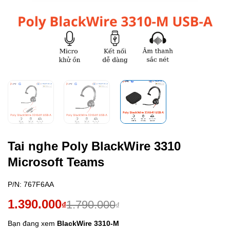
Tai nghe Poly BlackWire 3310
Microsoft Teams
P/N:
767F6AA
Giá
Giá
1.390.000
1.790.000
₫
₫
gốc
hiện
Bạn đang xem
BlackWire 3310-M