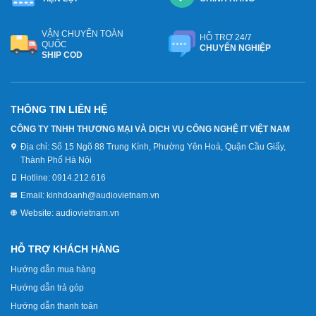
VẬN CHUYỂN TOÀN
HỖ TRỢ 24/7
QUỐC
CHUYÊN NGHIỆP
SHIP COD
THÔNG TIN LIÊN HỆ
CÔNG TY TNHH THƯƠNG MẠI VÀ DỊCH VỤ CÔNG NGHỆ IT VIỆT NAM
Địa chỉ:
Số 15 Ngõ 88 Trung Kính, Phường Yên Hoà, Quận Cầu Giấy,
Thành Phố Hà Nội
Hotline:
0914.212.616
Email:
kinhdoanh@audiovietnam.vn
Website:
audiovietnam.vn
HỖ TRỢ KHÁCH HÀNG
Hướng dẫn mua hàng
Hướng dẫn trả góp
Hướng dẫn thanh toán