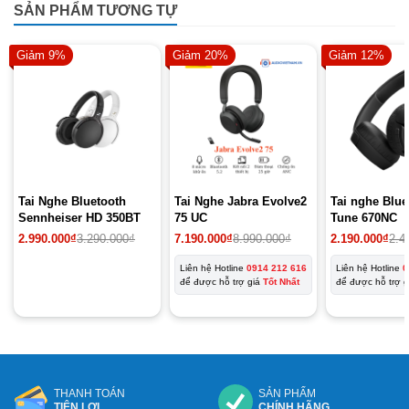
SẢN PHẨM TƯƠNG TỰ
Giảm 9%
Giảm 20%
Giảm 12%
Tai Nghe Bluetooth
Tai Nghe Jabra Evolve2
Tai nghe Blu
Sennheiser HD 350BT
75 UC
Tune 670NC
Giá
Giá
2.990.000
₫
3.290.000
₫
7.190.000
₫
8.990.000
₫
2.190.000
₫
2.4
gốc
hiện
là:
tại
Liên hệ Hotline
0914 212 616
Liên hệ Hotline
0
3.290.000₫.
là:
để được hỗ trợ giá
Tốt Nhất
để được hỗ trợ 
2.990.000₫.
THANH TOÁN
SẢN PHẨM
TIỆN LỢI
CHÍNH HÃNG