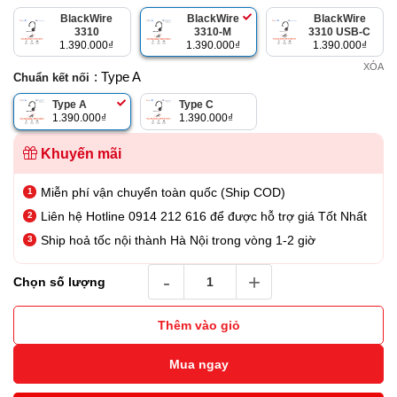
là:
tại
BlackWire
BlackWire
BlackWire
1.790.000₫.
là:
3310
3310-M
3310 USB-C
1.390.000
₫
1.390.000
₫
1.390.000
₫
1.390.000₫.
XÓA
: Type A
Chuẩn kết nối
Type A
Type C
1.390.000
₫
1.390.000
₫
Khuyến mãi
Miễn phí vận chuyển toàn quốc (Ship COD)
Liên hệ Hotline 0914 212 616 để được hỗ trợ giá Tốt Nhất
Ship hoả tốc nội thành Hà Nội trong vòng 1-2 giờ
Tai nghe Poly BlackWire 3310 Microsoft Tea
Chọn số lượng
Thêm vào giỏ
Mua ngay