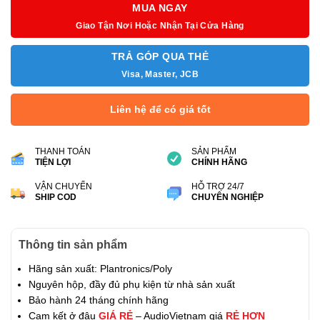
MUA NGAY
Giao Tận Nơi Hoặc Nhận Tại Cửa Hàng
TRẢ GÓP QUA THẺ
Visa, Master, JCB
Liên hệ để có giá tốt
THANH TOÁN
SẢN PHẨM
TIỆN LỢI
CHÍNH HÃNG
VẬN CHUYỂN
HỖ TRỢ 24/7
SHIP COD
CHUYÊN NGHIỆP
Thông tin sản phẩm
Hãng sản xuất: Plantronics/Poly
Nguyên hộp, đầy đủ phụ kiện từ nhà sản xuất
Bảo hành 24 tháng chính hãng
Cam kết ở đâu
GIÁ RẺ
– AudioVietnam giá
RẺ HƠN