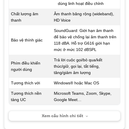
dùng linh hoạt điều chỉnh
Chất lượng âm
Âm thanh băng rộng (wideband),
thanh
HD Voice
SoundGuard: Giới hạn âm thanh
để bảo vệ chống lại âm thanh trên
Bảo vệ thính giác
118 dBA. Hỗ trợ G616 giới hạn
mức ở mức 102 dBSPL
Trả lời cuộc gọi/bỏ qua/kết
Phím điều khiển
thúc/giữ, gọi lại, tắt tiếng,
người dùng
tăng/giảm âm lượng
Tương thích với
Windows® hoặc Mac OS
Tương thích nền
Microsoft Teams, Zoom, Skype,
tảng UC
Google Meet…
Xem cấu hình chi tiết