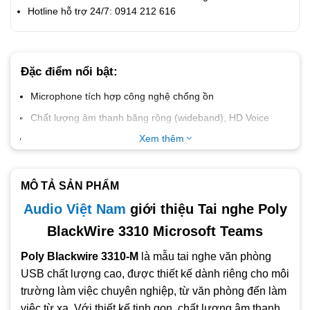
Hotline hỗ trợ 24/7: 0914 212 616
Đặc điểm nổi bật:
Microphone tích hợp công nghệ chống ồn
Chất lượng âm thanh băng rộng (wideband), HD Voice
Hệ điều hành hỗ trợ Windows, macOS
Xem thêm
Khả năng xoay micro giúp người dùng linh hoạt điều chỉnh
Trọng lượng khoảng 102g
MÔ TẢ SẢN PHẨM
Tương thích nền tảng UC Microsoft Teams, Zoom, Skype,
Audio Việt Nam
giới thiệu Tai nghe Poly
Google Meet…
BlackWire 3310 Microsoft Teams
Poly Blackwire 3310-M
là mẫu tai nghe văn phòng
USB chất lượng cao, được thiết kế dành riêng cho môi
trường làm việc chuyên nghiệp, từ văn phòng đến làm
việc từ xa. Với thiết kế tinh gọn, chất lượng âm thanh